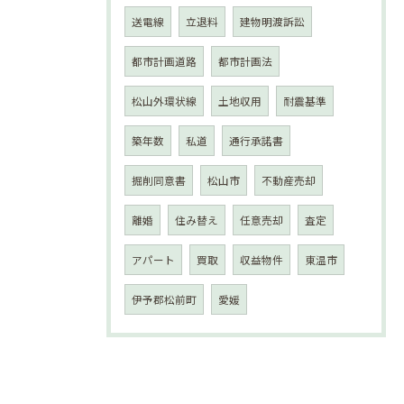
送電線
立退料
建物明渡訴訟
都市計画道路
都市計画法
松山外環状線
土地収用
耐震基準
築年数
私道
通行承諾書
掘削同意書
松山市
不動産売却
離婚
住み替え
任意売却
査定
アパート
買取
収益物件
東温市
伊予郡松前町
愛媛