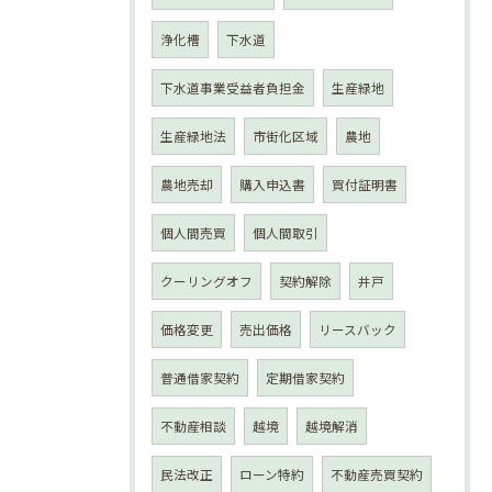
浄化槽
下水道
下水道事業受益者負担金
生産緑地
生産緑地法
市街化区域
農地
農地売却
購入申込書
買付証明書
個人間売買
個人間取引
クーリングオフ
契約解除
井戸
価格変更
売出価格
リースバック
普通借家契約
定期借家契約
不動産相談
越境
越境解消
民法改正
ローン特約
不動産売買契約