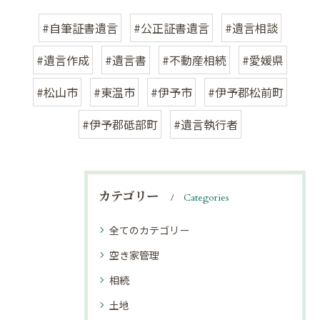
#自筆証書遺言
#公正証書遺言
#遺言相談
#遺言作成
#遺言書
#不動産相続
#愛媛県
#松山市
#東温市
#伊予市
#伊予郡松前町
#伊予郡砥部町
#遺言執行者
カテゴリー
Categories
全てのカテゴリー
空き家管理
相続
土地