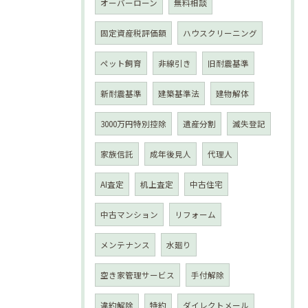
オーバーローン
無料相談
固定資産税評価額
ハウスクリーニング
ペット飼育
非線引き
旧耐震基準
新耐震基準
建築基準法
建物解体
3000万円特別控除
遺産分割
滅失登記
家族信託
成年後見人
代理人
AI査定
机上査定
中古住宅
中古マンション
リフォーム
メンテナンス
水廻り
空き家管理サービス
手付解除
違約解除
特約
ダイレクトメール