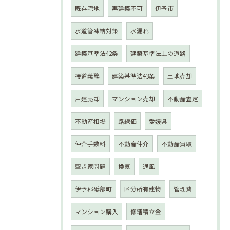
既存宅地
再建築不可
伊予市
水道管凍結対策
水漏れ
建築基準法42条
建築基準法上の道路
接道義務
建築基準法43条
土地売却
戸建売却
マンション売却
不動産査定
不動産相場
路線価
愛媛県
仲介手数料
不動産仲介
不動産買取
空き家問題
換気
通風
伊予郡砥部町
区分所有建物
管理費
マンション購入
修繕積立金