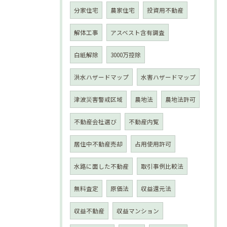
分家住宅
農家住宅
投資用不動産
解体工事
アスベスト含有調査
白紙解除
3000万控除
洪水ハザードマップ
水害ハザードマップ
津波災害警戒区域
農地法
農地法許可
不動産会社選び
不動産内覧
居住中不動産売却
占用使用許可
水路に面した不動産
取引事例比較法
無料査定
原価法
収益還元法
収益不動産
収益マンション