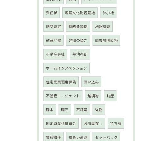
委任状
埋蔵文化財包蔵地
狭小地
訪問査定
特約条項例
地盤調査
軟弱地盤
建物の傾き
調査説明義務
不動産会社
墓地売却
ホームインスペクション
住宅売買瑕疵保険
囲い込み
不動産エージェント
越境物
動産
庭木
庭石
石灯篭
従物
固定資産税精算金
お部屋探し
持ち家
賃貸物件
狭あい道路
セットバック