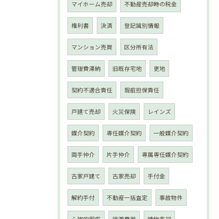
マイホーム売却
不動産売却時の税金
権利書
決済
登記識別情報
マンション売買
区分所有法
管理費滞納
旧既存宅地
更地
契約不適合責任
瑕疵担保責任
戸建て売却
火災保険
レインズ
媒介契約
専任媒介契約
一般媒介契約
両手仲介
片手仲介
専属専任媒介契約
古家戸建て
古家売却
手付金
解約手付
不動産一括査定
事故物件