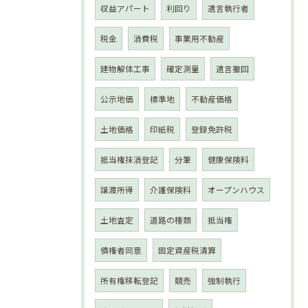
収益アパート
利回り
遺言執行者
税金
消費税
事業用不動産
建物解体工事
確定測量
遺言撤回
公示地価
標準地
不動産価格
土地価格
印紙税
登録免許税
抵当権抹消登記
分筆
健康保険料
譲渡所得
介護保険料
オープンハウス
土地査定
道路の種類
抵当権
債権者同意
固定資産税清算
所有権移転登記
競売
強制執行