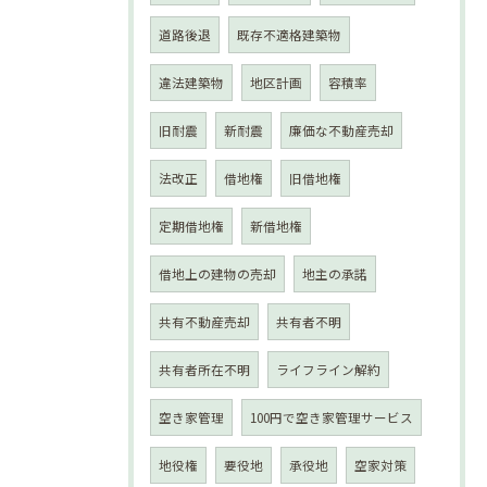
道路後退
既存不適格建築物
違法建築物
地区計画
容積率
旧耐震
新耐震
廉価な不動産売却
法改正
借地権
旧借地権
定期借地権
新借地権
借地上の建物の売却
地主の承諾
共有不動産売却
共有者不明
共有者所在不明
ライフライン解約
空き家管理
100円で空き家管理サービス
地役権
要役地
承役地
空家対策