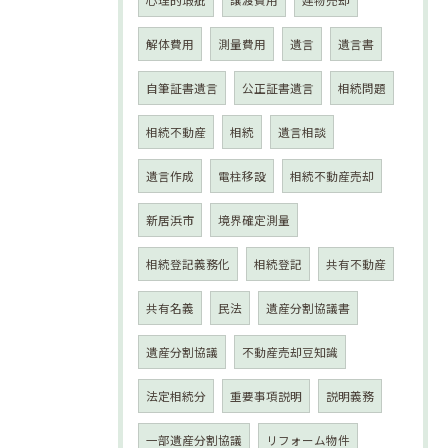
心理的瑕疵
譲渡費用
建物売却
解体費用
測量費用
遺言
遺言書
自筆証書遺言
公正証書遺言
相続問題
相続不動産
相続
遺言相談
遺言作成
電柱移設
相続不動産売却
新居浜市
境界確定測量
相続登記義務化
相続登記
共有不動産
共有名義
民法
遺産分割協議書
遺産分割協議
不動産売却豆知識
法定相続分
重要事項説明
説明義務
一部遺産分割協議
リフォーム物件