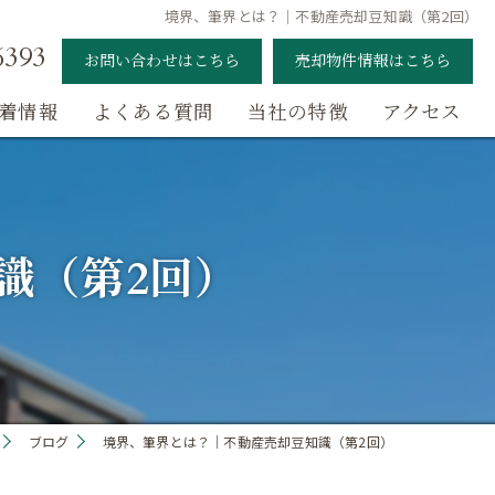
境界、筆界とは？｜不動産売却豆知識（第2回）
6393
お問い合わせはこちら
売却物件情報はこちら
着情報
よくある質問
当社の特徴
アクセス
月額100円で空き家管理
相続
識（第2回）
土地売却
戸建て売却
マンション売却
ブログ
境界、筆界とは？｜不動産売却豆知識（第2回）