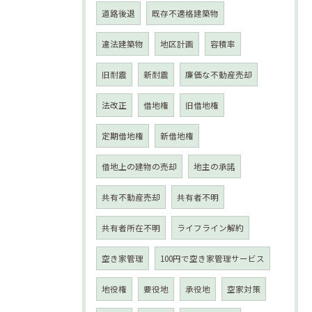
道路後退
既存不適格建築物
違法建築物
地区計画
容積率
旧耐震
新耐震
廉価な不動産売却
法改正
借地権
旧借地権
定期借地権
新借地権
借地上の建物の売却
地主の承諾
共有不動産売却
共有者不明
共有者所在不明
ライフライン解約
空き家管理
100円で空き家管理サービス
地役権
要役地
承役地
空家対策