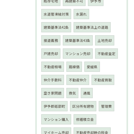
既存宅地
再建築不可
伊予市
水道管凍結対策
水漏れ
建築基準法42条
建築基準法上の道路
接道義務
建築基準法43条
土地売却
戸建売却
マンション売却
不動産査定
不動産相場
路線価
愛媛県
仲介手数料
不動産仲介
不動産買取
空き家問題
換気
通風
伊予郡砥部町
区分所有建物
管理費
マンション購入
修繕積立金
マイホーム売却
不動産売却時の税金