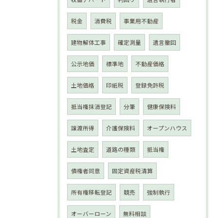
税金
消費税
事業用不動産
建物解体工事
確定測量
遺言撤回
公示地価
標準地
不動産価格
土地価格
印紙税
登録免許税
抵当権抹消登記
分筆
健康保険料
譲渡所得
介護保険料
オープンハウス
土地査定
道路の種類
抵当権
債権者同意
固定資産税清算
所有権移転登記
競売
強制執行
オーバーローン
無料相談