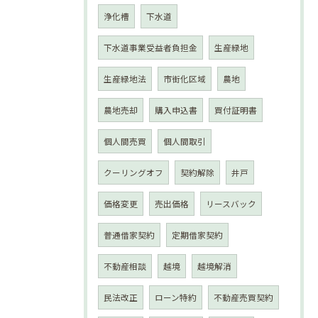
浄化槽
下水道
下水道事業受益者負担金
生産緑地
生産緑地法
市街化区域
農地
農地売却
購入申込書
買付証明書
個人間売買
個人間取引
クーリングオフ
契約解除
井戸
価格変更
売出価格
リースバック
普通借家契約
定期借家契約
不動産相談
越境
越境解消
民法改正
ローン特約
不動産売買契約