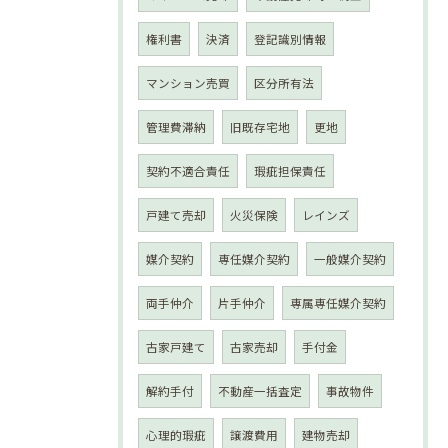
権利書
決済
登記識別情報
マンション売買
区分所有法
管理費滞納
旧既存宅地
更地
契約不適合責任
瑕疵担保責任
戸建て売却
火災保険
レインズ
媒介契約
専任媒介契約
一般媒介契約
両手仲介
片手仲介
専属専任媒介契約
古家戸建て
古家売却
手付金
解約手付
不動産一括査定
事故物件
心理的瑕疵
譲渡費用
建物売却