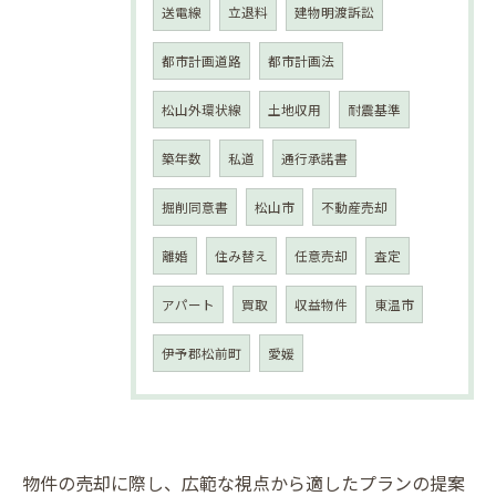
送電線
立退料
建物明渡訴訟
都市計画道路
都市計画法
松山外環状線
土地収用
耐震基準
築年数
私道
通行承諾書
掘削同意書
松山市
不動産売却
離婚
住み替え
任意売却
査定
アパート
買取
収益物件
東温市
伊予郡松前町
愛媛
物件の売却に際し、広範な視点から適したプランの提案