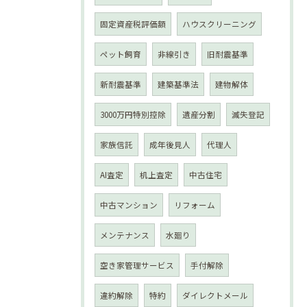
固定資産税評価額
ハウスクリーニング
ペット飼育
非線引き
旧耐震基準
新耐震基準
建築基準法
建物解体
3000万円特別控除
遺産分割
滅失登記
家族信託
成年後見人
代理人
AI査定
机上査定
中古住宅
中古マンション
リフォーム
メンテナンス
水廻り
空き家管理サービス
手付解除
違約解除
特約
ダイレクトメール