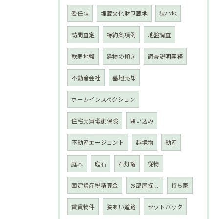
委任状
埋蔵文化財包蔵地
狭小地
訪問査定
特約条項例
地盤調査
軟弱地盤
建物の傾き
調査説明義務
不動産会社
墓地売却
ホームインスペクション
住宅売買瑕疵保険
囲い込み
不動産エージェント
越境物
動産
庭木
庭石
石灯篭
従物
固定資産税精算金
お部屋探し
持ち家
賃貸物件
狭あい道路
セットバック