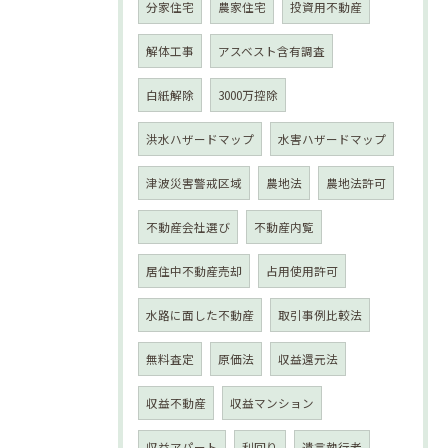
分家住宅
農家住宅
投資用不動産
解体工事
アスベスト含有調査
白紙解除
3000万控除
洪水ハザードマップ
水害ハザードマップ
津波災害警戒区域
農地法
農地法許可
不動産会社選び
不動産内覧
居住中不動産売却
占用使用許可
水路に面した不動産
取引事例比較法
無料査定
原価法
収益還元法
収益不動産
収益マンション
収益アパート
利回り
遺言執行者