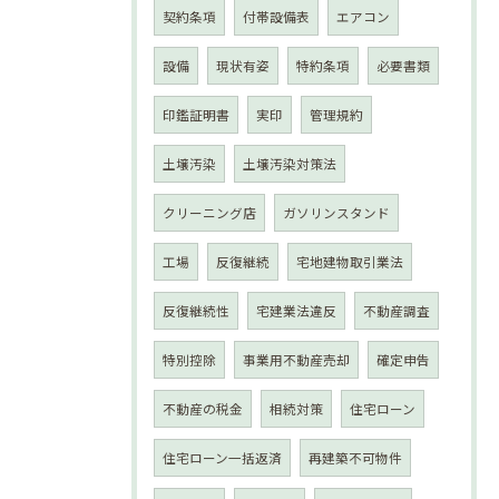
契約条項
付帯設備表
エアコン
設備
現状有姿
特約条項
必要書類
印鑑証明書
実印
管理規約
土壌汚染
土壌汚染対策法
クリーニング店
ガソリンスタンド
工場
反復継続
宅地建物取引業法
反復継続性
宅建業法違反
不動産調査
特別控除
事業用不動産売却
確定申告
不動産の税金
相続対策
住宅ローン
住宅ローン一括返済
再建築不可物件