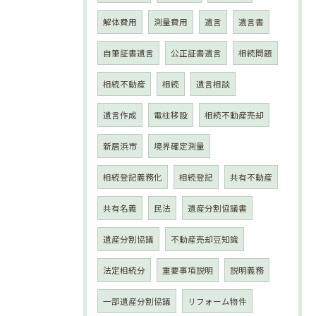
解体費用
測量費用
遺言
遺言書
自筆証書遺言
公正証書遺言
相続問題
相続不動産
相続
遺言相談
遺言作成
電柱移設
相続不動産売却
新居浜市
境界確定測量
相続登記義務化
相続登記
共有不動産
共有名義
民法
遺産分割協議書
遺産分割協議
不動産売却豆知識
法定相続分
重要事項説明
説明義務
一部遺産分割協議
リフォーム物件