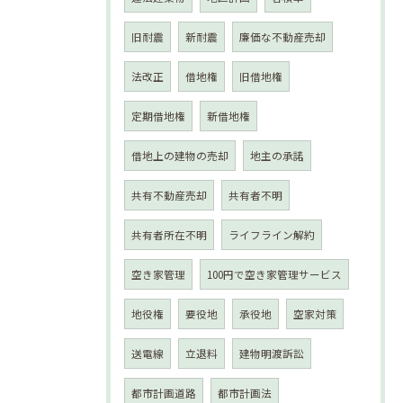
旧耐震
新耐震
廉価な不動産売却
法改正
借地権
旧借地権
定期借地権
新借地権
借地上の建物の売却
地主の承諾
共有不動産売却
共有者不明
共有者所在不明
ライフライン解約
空き家管理
100円で空き家管理サービス
地役権
要役地
承役地
空家対策
送電線
立退料
建物明渡訴訟
都市計画道路
都市計画法