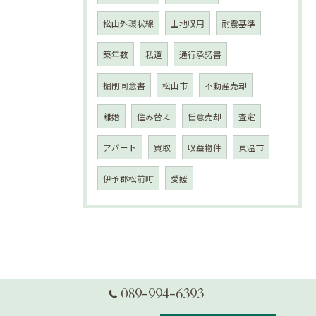
松山外環状線
土地収用
耐震基準
築年数
私道
通行承諾書
掘削同意書
松山市
不動産売却
離婚
住み替え
任意売却
査定
アパート
買取
収益物件
東温市
伊予郡松前町
愛媛
089-994-6393