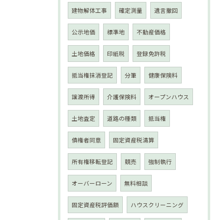
建物解体工事
確定測量
遺言撤回
公示地価
標準地
不動産価格
土地価格
印紙税
登録免許税
抵当権抹消登記
分筆
健康保険料
譲渡所得
介護保険料
オープンハウス
土地査定
道路の種類
抵当権
債権者同意
固定資産税清算
所有権移転登記
競売
強制執行
オーバーローン
無料相談
固定資産税評価額
ハウスクリーニング