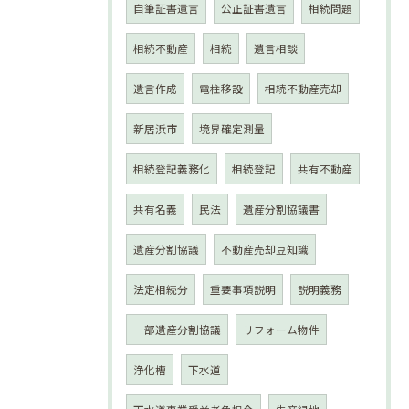
自筆証書遺言
公正証書遺言
相続問題
相続不動産
相続
遺言相談
遺言作成
電柱移設
相続不動産売却
新居浜市
境界確定測量
相続登記義務化
相続登記
共有不動産
共有名義
民法
遺産分割協議書
遺産分割協議
不動産売却豆知識
法定相続分
重要事項説明
説明義務
一部遺産分割協議
リフォーム物件
浄化槽
下水道