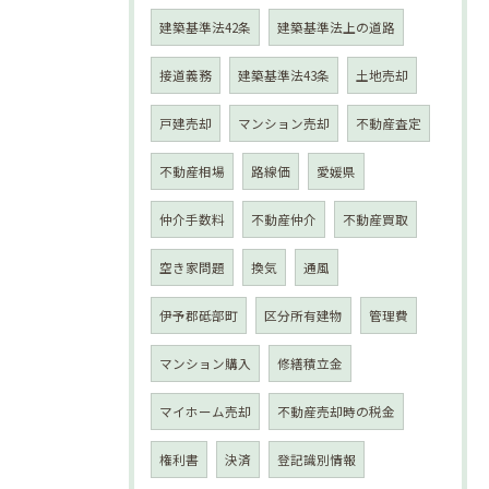
建築基準法42条
建築基準法上の道路
接道義務
建築基準法43条
土地売却
戸建売却
マンション売却
不動産査定
不動産相場
路線価
愛媛県
仲介手数料
不動産仲介
不動産買取
空き家問題
換気
通風
伊予郡砥部町
区分所有建物
管理費
マンション購入
修繕積立金
マイホーム売却
不動産売却時の税金
権利書
決済
登記識別情報