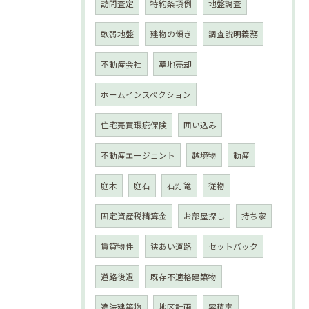
訪問査定
特約条項例
地盤調査
軟弱地盤
建物の傾き
調査説明義務
不動産会社
墓地売却
ホームインスペクション
住宅売買瑕疵保険
囲い込み
不動産エージェント
越境物
動産
庭木
庭石
石灯篭
従物
固定資産税精算金
お部屋探し
持ち家
賃貸物件
狭あい道路
セットバック
道路後退
既存不適格建築物
違法建築物
地区計画
容積率