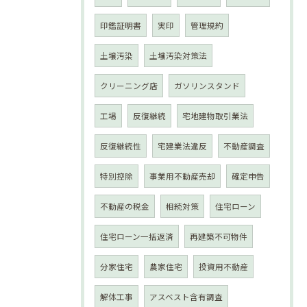
印鑑証明書
実印
管理規約
土壌汚染
土壌汚染対策法
クリーニング店
ガソリンスタンド
工場
反復継続
宅地建物取引業法
反復継続性
宅建業法違反
不動産調査
特別控除
事業用不動産売却
確定申告
不動産の税金
相続対策
住宅ローン
住宅ローン一括返済
再建築不可物件
分家住宅
農家住宅
投資用不動産
解体工事
アスベスト含有調査