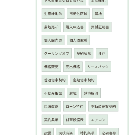
下水道事業受益者負担金
生産緑地
生産緑地法
市街化区域
農地
農地売却
購入申込書
買付証明書
個人間売買
個人間取引
クーリングオフ
契約解除
井戸
価格変更
売出価格
リースバック
普通借家契約
定期借家契約
不動産相談
越境
越境解消
民法改正
ローン特約
不動産売買契約
契約条項
付帯設備表
エアコン
設備
現状有姿
特約条項
必要書類