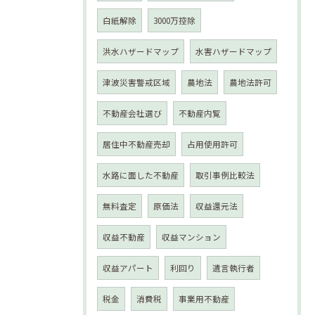
白紙解除
3000万控除
洪水ハザードマップ
水害ハザードマップ
津波災害警戒区域
農地法
農地法許可
不動産会社選び
不動産内覧
居住中不動産売却
占用使用許可
水路に面した不動産
取引事例比較法
無料査定
原価法
収益還元法
収益不動産
収益マンション
収益アパート
利回り
遺言執行者
税金
消費税
事業用不動産