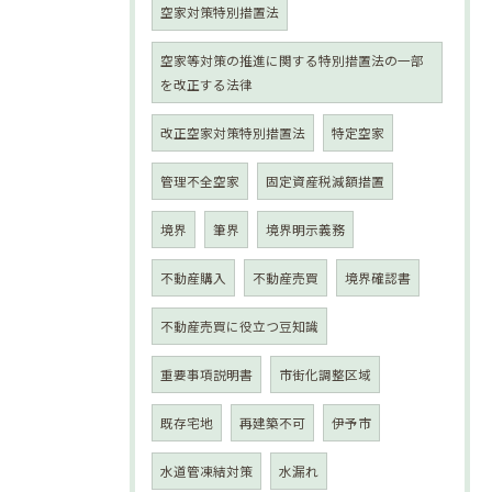
空家対策特別措置法
空家等対策の推進に関する特別措置法の一部
を改正する法律
改正空家対策特別措置法
特定空家
管理不全空家
固定資産税減額措置
境界
筆界
境界明示義務
不動産購入
不動産売買
境界確認書
不動産売買に役立つ豆知識
重要事項説明書
市街化調整区域
既存宅地
再建築不可
伊予市
水道管凍結対策
水漏れ