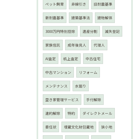
ペット飼育
非線引き
旧耐震基準
新耐震基準
建築基準法
建物解体
3000万円特別控除
遺産分割
滅失登記
家族信託
成年後見人
代理人
AI査定
机上査定
中古住宅
中古マンション
リフォーム
メンテナンス
水廻り
空き家管理サービス
手付解除
違約解除
特約
ダイレクトメール
委任状
埋蔵文化財包蔵地
狭小地