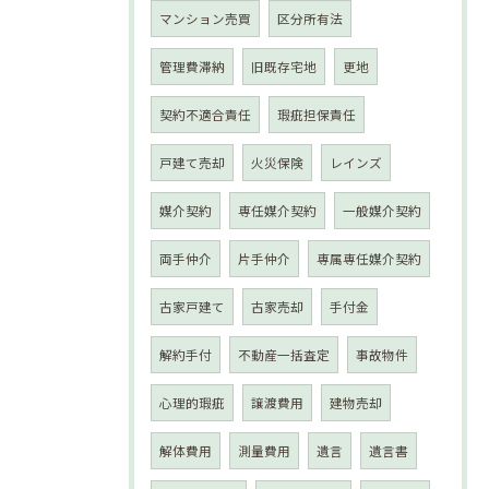
マンション売買
区分所有法
管理費滞納
旧既存宅地
更地
契約不適合責任
瑕疵担保責任
戸建て売却
火災保険
レインズ
媒介契約
専任媒介契約
一般媒介契約
両手仲介
片手仲介
専属専任媒介契約
古家戸建て
古家売却
手付金
解約手付
不動産一括査定
事故物件
心理的瑕疵
譲渡費用
建物売却
解体費用
測量費用
遺言
遺言書