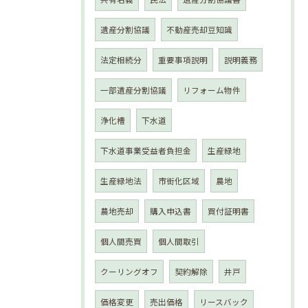
遺産分割協議
不動産売却豆知識
法定相続分
重要事項説明
説明義務
一部遺産分割協議
リフォーム物件
浄化槽
下水道
下水道事業受益者負担金
生産緑地
生産緑地法
市街化区域
農地
農地売却
購入申込書
買付証明書
個人間売買
個人間取引
クーリングオフ
契約解除
井戸
価格変更
売出価格
リースバック