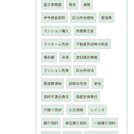
空き家問題
換気
通風
伊予郡砥部町
区分所有建物
管理費
マンション購入
修繕積立金
マイホーム売却
不動産売却時の税金
権利書
決済
登記識別情報
マンション売買
区分所有法
管理費滞納
旧既存宅地
更地
契約不適合責任
瑕疵担保責任
戸建て売却
火災保険
レインズ
媒介契約
専任媒介契約
一般媒介契約