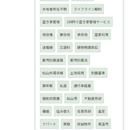
共有者所在不明
ライフライン解約
空き家管理
100円で空き家管理サービス
地役権
要役地
承役地
空家対策
送電線
立退料
建物明渡訴訟
都市計画道路
都市計画法
松山外環状線
土地収用
耐震基準
築年数
私道
通行承諾書
掘削同意書
松山市
不動産売却
離婚
住み替え
任意売却
査定
アパート
買取
収益物件
東温市