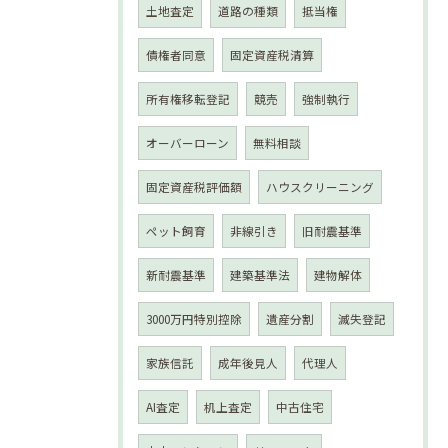
土地査定
道路の種類
抵当権
債権者同意
固定資産税清算
所有権移転登記
競売
強制執行
オーバーローン
無料相談
固定資産税評価額
ハウスクリーニング
ペット飼育
非線引き
旧耐震基準
新耐震基準
建築基準法
建物解体
3000万円特別控除
遺産分割
滅失登記
家族信託
成年後見人
代理人
AI査定
机上査定
中古住宅