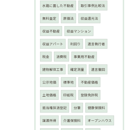
水路に面した不動産
取引事例比較法
無料査定
原価法
収益還元法
収益不動産
収益マンション
収益アパート
利回り
遺言執行者
税金
消費税
事業用不動産
建物解体工事
確定測量
遺言撤回
公示地価
標準地
不動産価格
土地価格
印紙税
登録免許税
抵当権抹消登記
分筆
健康保険料
譲渡所得
介護保険料
オープンハウス