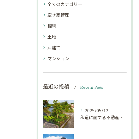
全てのカテゴリー
空き家管理
相続
土地
戸建て
マンション
最近の投稿
Recent Posts
2025/05/12
私道に面する不動産は売却しにくい？｜不動産売却豆知識（第69回）