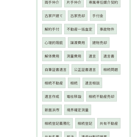
両手仲介
片手仲介
専属専任媒介契約
古家戸建て
古家売却
手付金
解約手付
不動産一括査定
事故物件
心理的瑕疵
譲渡費用
建物売却
解体費用
測量費用
遺言
遺言書
自筆証書遺言
公正証書遺言
相続問題
相続不動産
相続
遺言相談
遺言作成
電柱移設
相続不動産売却
新居浜市
境界確定測量
相続登記義務化
相続登記
共有不動産
共有名義
民法
遺産分割協議書