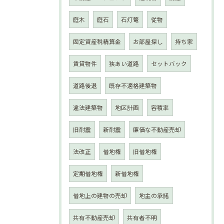
庭木
庭石
石灯篭
従物
固定資産税精算金
お部屋探し
持ち家
賃貸物件
狭あい道路
セットバック
道路後退
既存不適格建築物
違法建築物
地区計画
容積率
旧耐震
新耐震
廉価な不動産売却
法改正
借地権
旧借地権
定期借地権
新借地権
借地上の建物の売却
地主の承諾
共有不動産売却
共有者不明