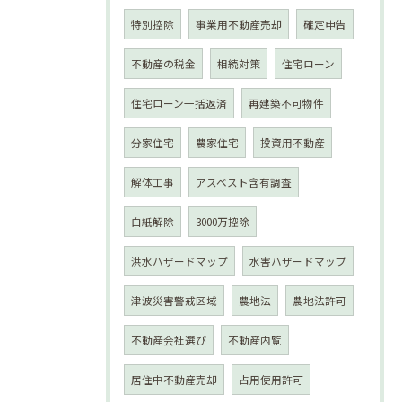
特別控除
事業用不動産売却
確定申告
不動産の税金
相続対策
住宅ローン
住宅ローン一括返済
再建築不可物件
分家住宅
農家住宅
投資用不動産
解体工事
アスベスト含有調査
白紙解除
3000万控除
洪水ハザードマップ
水害ハザードマップ
津波災害警戒区域
農地法
農地法許可
不動産会社選び
不動産内覧
居住中不動産売却
占用使用許可