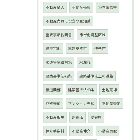
不動産購入
不動産売買
境界確認書
不動産売買に役立つ豆知識
重要事項説明書
市街化調整区域
既存宅地
再建築不可
伊予市
水道管凍結対策
水漏れ
建築基準法42条
建築基準法上の道路
接道義務
建築基準法43条
土地売却
戸建売却
マンション売却
不動産査定
不動産相場
路線価
愛媛県
仲介手数料
不動産仲介
不動産買取