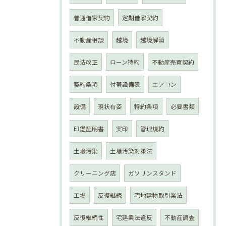
普通借家契約
定期借家契約
不動産相談
越境
越境解消
民法改正
ローン特約
不動産売買契約
契約条項
付帯設備表
エアコン
設備
現状有姿
特約条項
必要書類
印鑑証明書
実印
管理規約
土壌汚染
土壌汚染対策法
クリーニング店
ガソリンスタンド
工場
反復継続
宅地建物取引業法
反復継続性
宅建業法違反
不動産調査