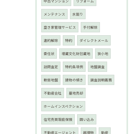
中古マンション
リフォーム
メンテナンス
水廻り
空き家管理サービス
手付解除
違約解除
特約
ダイレクトメール
委任状
埋蔵文化財包蔵地
狭小地
訪問査定
特約条項例
地盤調査
軟弱地盤
建物の傾き
調査説明義務
不動産会社
墓地売却
ホームインスペクション
住宅売買瑕疵保険
囲い込み
不動産エージェント
越境物
動産