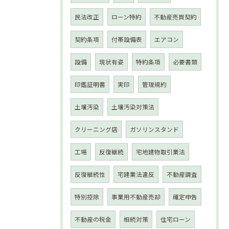
民法改正
ローン特約
不動産売買契約
契約条項
付帯設備表
エアコン
設備
現状有姿
特約条項
必要書類
印鑑証明書
実印
管理規約
土壌汚染
土壌汚染対策法
クリーニング店
ガソリンスタンド
工場
反復継続
宅地建物取引業法
反復継続性
宅建業法違反
不動産調査
特別控除
事業用不動産売却
確定申告
不動産の税金
相続対策
住宅ローン