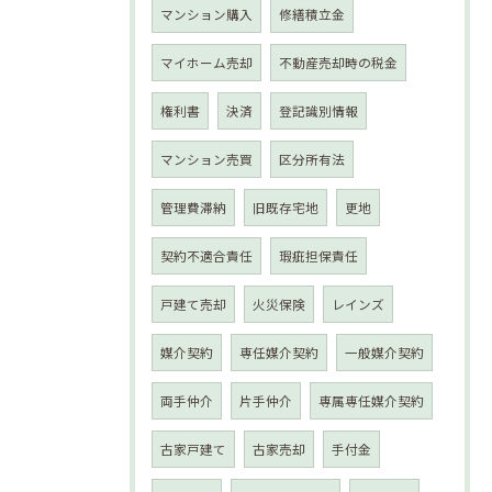
マンション購入
修繕積立金
マイホーム売却
不動産売却時の税金
権利書
決済
登記識別情報
マンション売買
区分所有法
管理費滞納
旧既存宅地
更地
契約不適合責任
瑕疵担保責任
戸建て売却
火災保険
レインズ
媒介契約
専任媒介契約
一般媒介契約
両手仲介
片手仲介
専属専任媒介契約
古家戸建て
古家売却
手付金