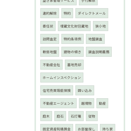
空き家管理サービス
手付解除
違約解除
特約
ダイレクトメール
委任状
埋蔵文化財包蔵地
狭小地
訪問査定
特約条項例
地盤調査
軟弱地盤
建物の傾き
調査説明義務
不動産会社
墓地売却
ホームインスペクション
住宅売買瑕疵保険
囲い込み
不動産エージェント
越境物
動産
庭木
庭石
石灯篭
従物
固定資産税精算金
お部屋探し
持ち家