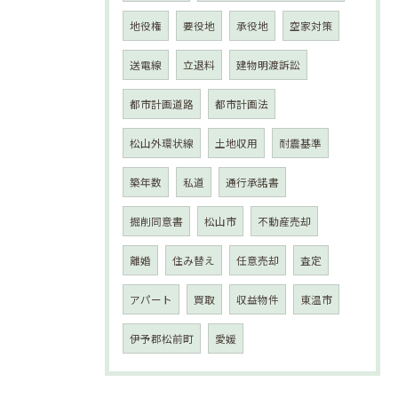
地役権
要役地
承役地
空家対策
送電線
立退料
建物明渡訴訟
都市計画道路
都市計画法
松山外環状線
土地収用
耐震基準
築年数
私道
通行承諾書
掘削同意書
松山市
不動産売却
離婚
住み替え
任意売却
査定
アパート
買取
収益物件
東温市
伊予郡松前町
愛媛