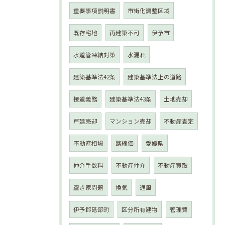
重要事項説明書
市街化調整区域
既存宅地
再建築不可
伊予市
水道管凍結対策
水漏れ
建築基準法42条
建築基準法上の道路
接道義務
建築基準法43条
土地売却
戸建売却
マンション売却
不動産査定
不動産相場
路線価
愛媛県
仲介手数料
不動産仲介
不動産買取
空き家問題
換気
通風
伊予郡砥部町
区分所有建物
管理費