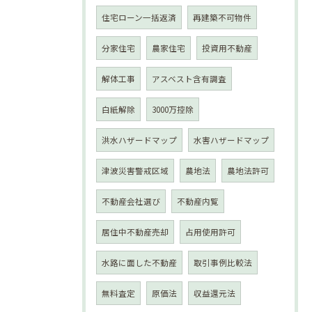
住宅ローン一括返済
再建築不可物件
分家住宅
農家住宅
投資用不動産
解体工事
アスベスト含有調査
白紙解除
3000万控除
洪水ハザードマップ
水害ハザードマップ
津波災害警戒区域
農地法
農地法許可
不動産会社選び
不動産内覧
居住中不動産売却
占用使用許可
水路に面した不動産
取引事例比較法
無料査定
原価法
収益還元法