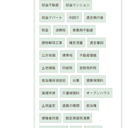
収益不動産
収益マンション
収益アパート
利回り
遺言執行者
税金
消費税
事業用不動産
建物解体工事
確定測量
遺言撤回
公示地価
標準地
不動産価格
土地価格
印紙税
登録免許税
抵当権抹消登記
分筆
健康保険料
譲渡所得
介護保険料
オープンハウス
土地査定
道路の種類
抵当権
債権者同意
固定資産税清算