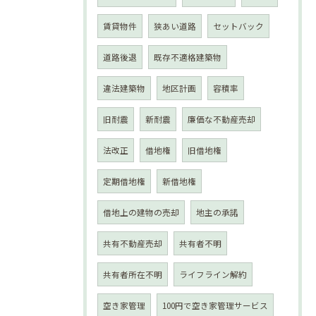
賃貸物件
狭あい道路
セットバック
道路後退
既存不適格建築物
違法建築物
地区計画
容積率
旧耐震
新耐震
廉価な不動産売却
法改正
借地権
旧借地権
定期借地権
新借地権
借地上の建物の売却
地主の承諾
共有不動産売却
共有者不明
共有者所在不明
ライフライン解約
空き家管理
100円で空き家管理サービス