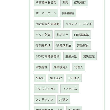
所有権移転登記
競売
強制執行
オーバーローン
無料相談
固定資産税評価額
ハウスクリーニング
ペット飼育
非線引き
旧耐震基準
新耐震基準
建築基準法
建物解体
3000万円特別控除
遺産分割
滅失登記
家族信託
成年後見人
代理人
AI査定
机上査定
中古住宅
中古マンション
リフォーム
メンテナンス
水廻り