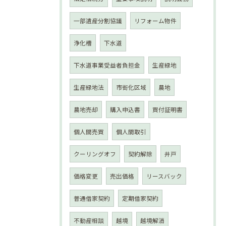
一部遺産分割協議
リフォーム物件
浄化槽
下水道
下水道事業受益者負担金
生産緑地
生産緑地法
市街化区域
農地
農地売却
購入申込書
買付証明書
個人間売買
個人間取引
クーリングオフ
契約解除
井戸
価格変更
売出価格
リースバック
普通借家契約
定期借家契約
不動産相談
越境
越境解消