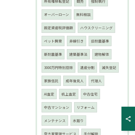
所有権移転登記
競売
強制執行
オーバーローン
無料相談
固定資産税評価額
ハウスクリーニング
ペット飼育
非線引き
旧耐震基準
新耐震基準
建築基準法
建物解体
3000万円特別控除
遺産分割
滅失登記
家族信託
成年後見人
代理人
AI査定
机上査定
中古住宅
中古マンション
リフォーム
メンテナンス
水廻り
空き家管理サービス
手付解除