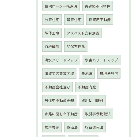
住宅ローン一括返済
再建築不可物件
分家住宅
農家住宅
投資用不動産
解体工事
アスベスト含有調査
白紙解除
3000万控除
洪水ハザードマップ
水害ハザードマップ
津波災害警戒区域
農地法
農地法許可
不動産会社選び
不動産内覧
居住中不動産売却
占用使用許可
水路に面した不動産
取引事例比較法
無料査定
原価法
収益還元法