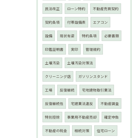
民法改正
ローン特約
不動産売買契約
契約条項
付帯設備表
エアコン
設備
現状有姿
特約条項
必要書類
印鑑証明書
実印
管理規約
土壌汚染
土壌汚染対策法
クリーニング店
ガソリンスタンド
工場
反復継続
宅地建物取引業法
反復継続性
宅建業法違反
不動産調査
特別控除
事業用不動産売却
確定申告
不動産の税金
相続対策
住宅ローン