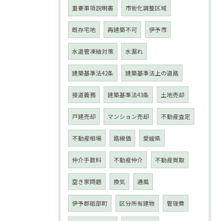
重要事項説明書
市街化調整区域
既存宅地
再建築不可
伊予市
水道管凍結対策
水漏れ
建築基準法42条
建築基準法上の道路
接道義務
建築基準法43条
土地売却
戸建売却
マンション売却
不動産査定
不動産相場
路線価
愛媛県
仲介手数料
不動産仲介
不動産買取
空き家問題
換気
通風
伊予郡砥部町
区分所有建物
管理費