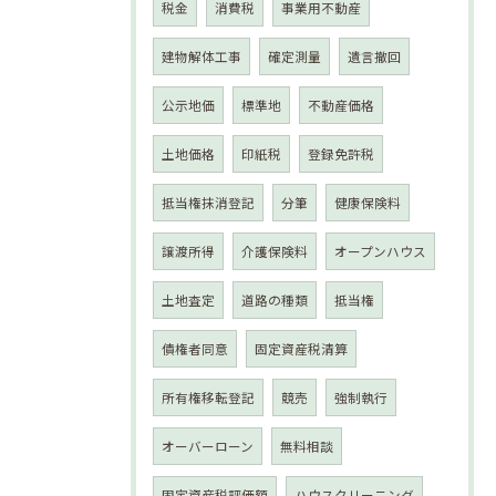
税金
消費税
事業用不動産
建物解体工事
確定測量
遺言撤回
公示地価
標準地
不動産価格
土地価格
印紙税
登録免許税
抵当権抹消登記
分筆
健康保険料
譲渡所得
介護保険料
オープンハウス
土地査定
道路の種類
抵当権
債権者同意
固定資産税清算
所有権移転登記
競売
強制執行
オーバーローン
無料相談
固定資産税評価額
ハウスクリーニング