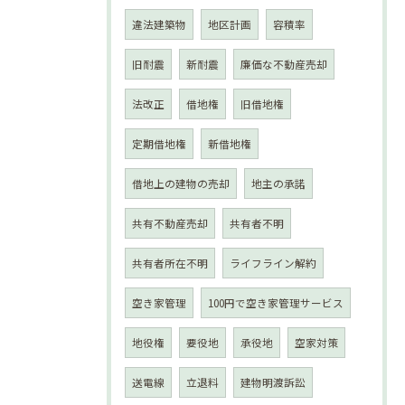
違法建築物
地区計画
容積率
旧耐震
新耐震
廉価な不動産売却
法改正
借地権
旧借地権
定期借地権
新借地権
借地上の建物の売却
地主の承諾
共有不動産売却
共有者不明
共有者所在不明
ライフライン解約
空き家管理
100円で空き家管理サービス
地役権
要役地
承役地
空家対策
送電線
立退料
建物明渡訴訟