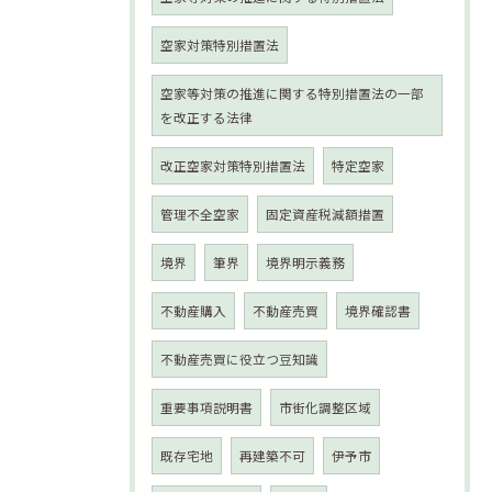
空家対策特別措置法
空家等対策の推進に関する特別措置法の一部
を改正する法律
改正空家対策特別措置法
特定空家
管理不全空家
固定資産税減額措置
境界
筆界
境界明示義務
不動産購入
不動産売買
境界確認書
不動産売買に役立つ豆知識
重要事項説明書
市街化調整区域
既存宅地
再建築不可
伊予市