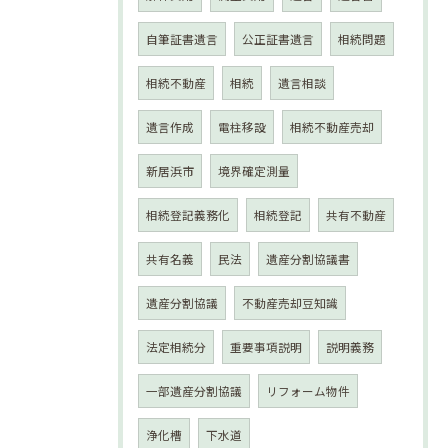
自筆証書遺言
公正証書遺言
相続問題
相続不動産
相続
遺言相談
遺言作成
電柱移設
相続不動産売却
新居浜市
境界確定測量
相続登記義務化
相続登記
共有不動産
共有名義
民法
遺産分割協議書
遺産分割協議
不動産売却豆知識
法定相続分
重要事項説明
説明義務
一部遺産分割協議
リフォーム物件
浄化槽
下水道