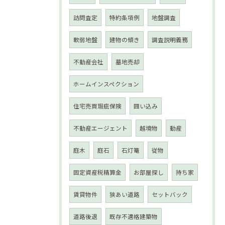
訪問査定
特約条項例
地盤調査
軟弱地盤
建物の傾き
調査説明義務
不動産会社
墓地売却
ホームインスペクション
住宅売買瑕疵保険
囲い込み
不動産エージェント
越境物
動産
庭木
庭石
石灯篭
従物
固定資産税精算金
お部屋探し
持ち家
賃貸物件
狭あい道路
セットバック
道路後退
既存不適格建築物