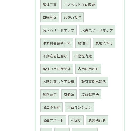
解体工事
アスベスト含有調査
白紙解除
3000万控除
洪水ハザードマップ
水害ハザードマップ
津波災害警戒区域
農地法
農地法許可
不動産会社選び
不動産内覧
居住中不動産売却
占用使用許可
水路に面した不動産
取引事例比較法
無料査定
原価法
収益還元法
収益不動産
収益マンション
収益アパート
利回り
遺言執行者