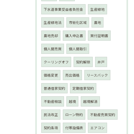
下水道事業受益者負担金
生産緑地
生産緑地法
市街化区域
農地
農地売却
購入申込書
買付証明書
個人間売買
個人間取引
クーリングオフ
契約解除
井戸
価格変更
売出価格
リースバック
普通借家契約
定期借家契約
不動産相談
越境
越境解消
民法改正
ローン特約
不動産売買契約
契約条項
付帯設備表
エアコン