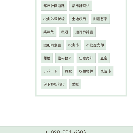
都市計画道路
都市計画法
松山外環状線
土地収用
耐震基準
築年数
私道
通行承諾書
掘削同意書
松山市
不動産売却
離婚
住み替え
任意売却
査定
アパート
買取
収益物件
東温市
伊予郡松前町
愛媛
089-994-6393