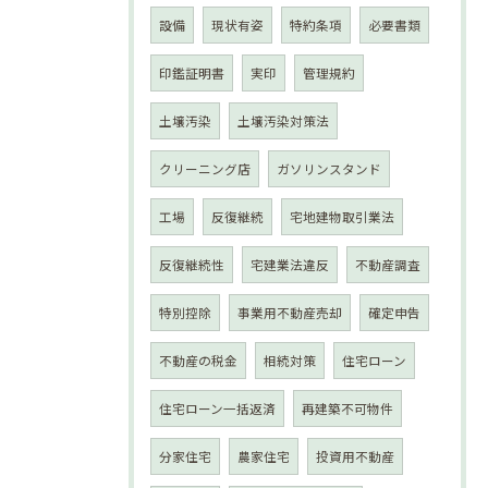
設備
現状有姿
特約条項
必要書類
印鑑証明書
実印
管理規約
土壌汚染
土壌汚染対策法
クリーニング店
ガソリンスタンド
工場
反復継続
宅地建物取引業法
反復継続性
宅建業法違反
不動産調査
特別控除
事業用不動産売却
確定申告
不動産の税金
相続対策
住宅ローン
住宅ローン一括返済
再建築不可物件
分家住宅
農家住宅
投資用不動産