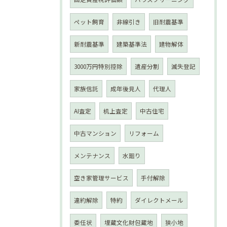
ペット飼育
非線引き
旧耐震基準
新耐震基準
建築基準法
建物解体
3000万円特別控除
遺産分割
滅失登記
家族信託
成年後見人
代理人
AI査定
机上査定
中古住宅
中古マンション
リフォーム
メンテナンス
水廻り
空き家管理サービス
手付解除
違約解除
特約
ダイレクトメール
委任状
埋蔵文化財包蔵地
狭小地