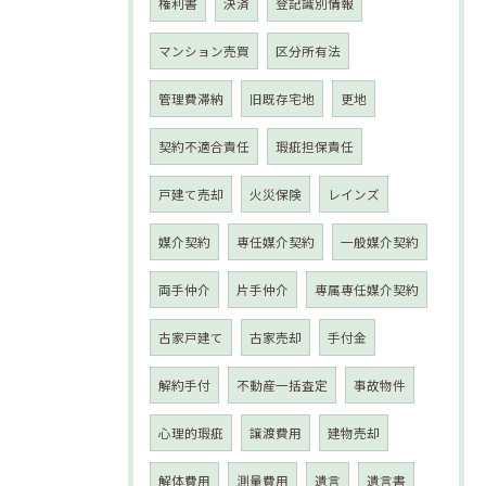
権利書
決済
登記識別情報
マンション売買
区分所有法
管理費滞納
旧既存宅地
更地
契約不適合責任
瑕疵担保責任
戸建て売却
火災保険
レインズ
媒介契約
専任媒介契約
一般媒介契約
両手仲介
片手仲介
専属専任媒介契約
古家戸建て
古家売却
手付金
解約手付
不動産一括査定
事故物件
心理的瑕疵
譲渡費用
建物売却
解体費用
測量費用
遺言
遺言書