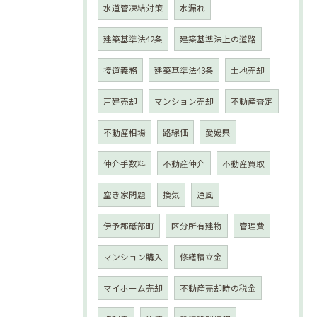
水道管凍結対策
水漏れ
建築基準法42条
建築基準法上の道路
接道義務
建築基準法43条
土地売却
戸建売却
マンション売却
不動産査定
不動産相場
路線価
愛媛県
仲介手数料
不動産仲介
不動産買取
空き家問題
換気
通風
伊予郡砥部町
区分所有建物
管理費
マンション購入
修繕積立金
マイホーム売却
不動産売却時の税金