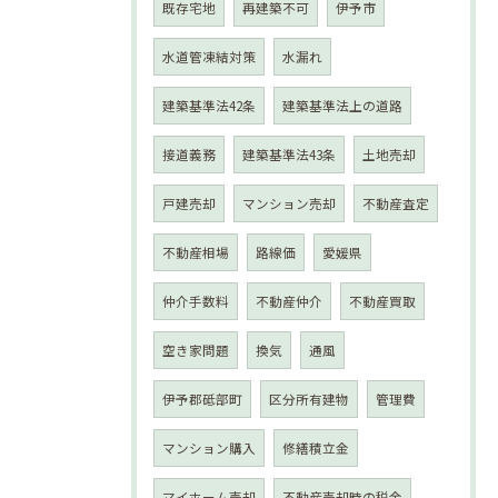
既存宅地
再建築不可
伊予市
水道管凍結対策
水漏れ
建築基準法42条
建築基準法上の道路
接道義務
建築基準法43条
土地売却
戸建売却
マンション売却
不動産査定
不動産相場
路線価
愛媛県
仲介手数料
不動産仲介
不動産買取
空き家問題
換気
通風
伊予郡砥部町
区分所有建物
管理費
マンション購入
修繕積立金
マイホーム売却
不動産売却時の税金