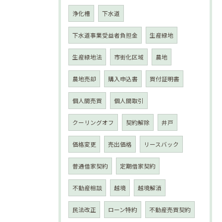
浄化槽
下水道
下水道事業受益者負担金
生産緑地
生産緑地法
市街化区域
農地
農地売却
購入申込書
買付証明書
個人間売買
個人間取引
クーリングオフ
契約解除
井戸
価格変更
売出価格
リースバック
普通借家契約
定期借家契約
不動産相談
越境
越境解消
民法改正
ローン特約
不動産売買契約