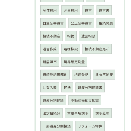
解体費用
測量費用
遺言
遺言書
自筆証書遺言
公正証書遺言
相続問題
相続不動産
相続
遺言相談
遺言作成
電柱移設
相続不動産売却
新居浜市
境界確定測量
相続登記義務化
相続登記
共有不動産
共有名義
民法
遺産分割協議書
遺産分割協議
不動産売却豆知識
法定相続分
重要事項説明
説明義務
一部遺産分割協議
リフォーム物件