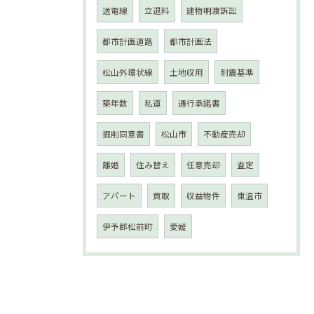
送電線
立退料
建物明渡訴訟
都市計画道路
都市計画法
松山外環状線
土地収用
耐震基準
築年数
私道
通行承諾書
掘削同意書
松山市
不動産売却
離婚
住み替え
任意売却
査定
アパート
買取
収益物件
東温市
伊予郡松前町
愛媛