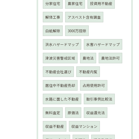
分家住宅
農家住宅
投資用不動産
解体工事
アスベスト含有調査
白紙解除
3000万控除
洪水ハザードマップ
水害ハザードマップ
津波災害警戒区域
農地法
農地法許可
不動産会社選び
不動産内覧
居住中不動産売却
占用使用許可
水路に面した不動産
取引事例比較法
無料査定
原価法
収益還元法
収益不動産
収益マンション