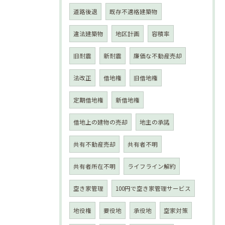
道路後退
既存不適格建築物
違法建築物
地区計画
容積率
旧耐震
新耐震
廉価な不動産売却
法改正
借地権
旧借地権
定期借地権
新借地権
借地上の建物の売却
地主の承諾
共有不動産売却
共有者不明
共有者所在不明
ライフライン解約
空き家管理
100円で空き家管理サービス
地役権
要役地
承役地
空家対策