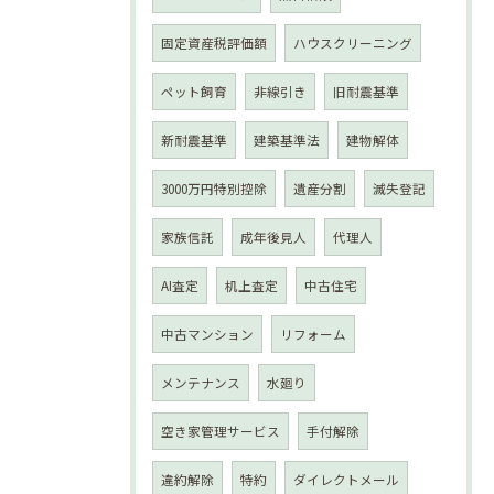
固定資産税評価額
ハウスクリーニング
ペット飼育
非線引き
旧耐震基準
新耐震基準
建築基準法
建物解体
3000万円特別控除
遺産分割
滅失登記
家族信託
成年後見人
代理人
AI査定
机上査定
中古住宅
中古マンション
リフォーム
メンテナンス
水廻り
空き家管理サービス
手付解除
違約解除
特約
ダイレクトメール