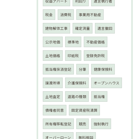
収益アパート
利回り
遺言執行者
税金
消費税
事業用不動産
建物解体工事
確定測量
遺言撤回
公示地価
標準地
不動産価格
土地価格
印紙税
登録免許税
抵当権抹消登記
分筆
健康保険料
譲渡所得
介護保険料
オープンハウス
土地査定
道路の種類
抵当権
債権者同意
固定資産税清算
所有権移転登記
競売
強制執行
オーバーローン
無料相談