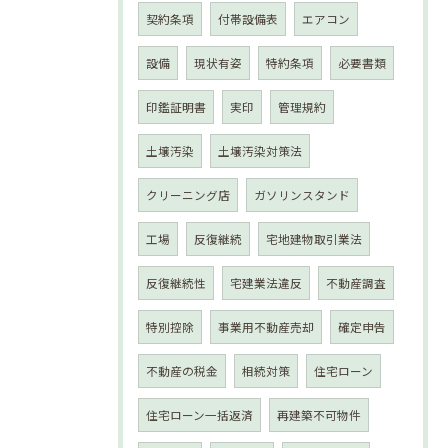
契約条項
付帯設備表
エアコン
設備
現状有姿
特約条項
必要書類
印鑑証明書
実印
管理規約
土壌汚染
土壌汚染対策法
クリーニング店
ガソリンスタンド
工場
反復継続
宅地建物取引業法
反復継続性
宅建業法違反
不動産調査
特別控除
事業用不動産売却
確定申告
不動産の税金
相続対策
住宅ローン
住宅ローン一括返済
再建築不可物件