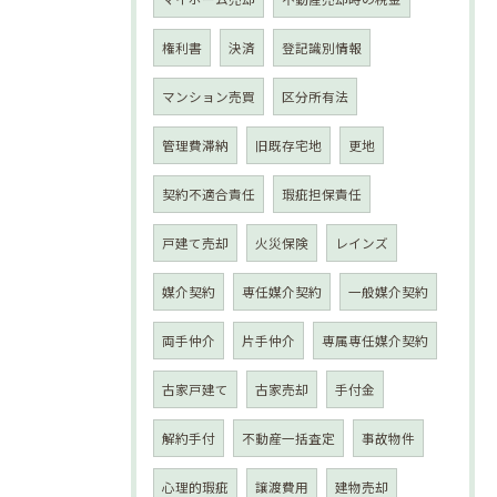
権利書
決済
登記識別情報
マンション売買
区分所有法
管理費滞納
旧既存宅地
更地
契約不適合責任
瑕疵担保責任
戸建て売却
火災保険
レインズ
媒介契約
専任媒介契約
一般媒介契約
両手仲介
片手仲介
専属専任媒介契約
古家戸建て
古家売却
手付金
解約手付
不動産一括査定
事故物件
心理的瑕疵
譲渡費用
建物売却