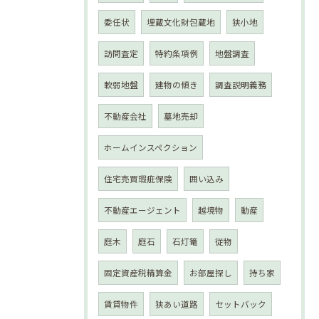
委任状
埋蔵文化財包蔵地
狭小地
訪問査定
特約条項例
地盤調査
軟弱地盤
建物の傾き
調査説明義務
不動産会社
墓地売却
ホームインスペクション
住宅売買瑕疵保険
囲い込み
不動産エージェント
越境物
動産
庭木
庭石
石灯篭
従物
固定資産税精算金
お部屋探し
持ち家
賃貸物件
狭あい道路
セットバック