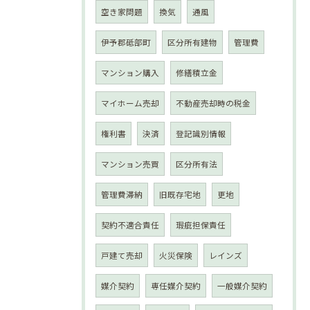
空き家問題
換気
通風
伊予郡砥部町
区分所有建物
管理費
マンション購入
修繕積立金
マイホーム売却
不動産売却時の税金
権利書
決済
登記識別情報
マンション売買
区分所有法
管理費滞納
旧既存宅地
更地
契約不適合責任
瑕疵担保責任
戸建て売却
火災保険
レインズ
媒介契約
専任媒介契約
一般媒介契約