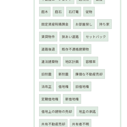
庭木
庭石
石灯篭
従物
固定資産税精算金
お部屋探し
持ち家
賃貸物件
狭あい道路
セットバック
道路後退
既存不適格建築物
違法建築物
地区計画
容積率
旧耐震
新耐震
廉価な不動産売却
法改正
借地権
旧借地権
定期借地権
新借地権
借地上の建物の売却
地主の承諾
共有不動産売却
共有者不明