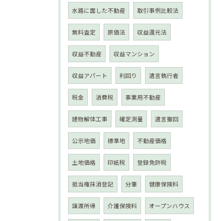
水路に面した不動産
取引事例比較法
無料査定
原価法
収益還元法
収益不動産
収益マンション
収益アパート
利回り
遺言執行者
税金
消費税
事業用不動産
建物解体工事
確定測量
遺言撤回
公示地価
標準地
不動産価格
土地価格
印紙税
登録免許税
抵当権抹消登記
分筆
健康保険料
譲渡所得
介護保険料
オープンハウス