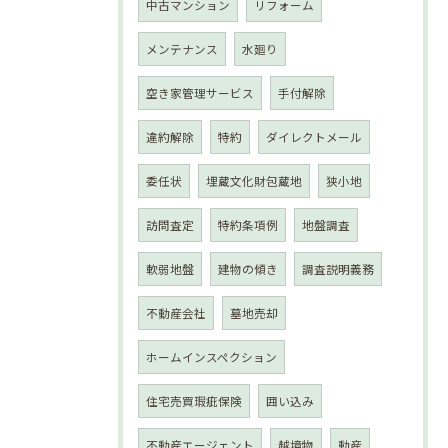
中古マンション
リフォーム
メンテナンス
水廻り
空き家管理サービス
手付解除
違約解除
特約
ダイレクトメール
委任状
埋蔵文化財包蔵地
狭小地
訪問査定
特約条項例
地盤調査
軟弱地盤
建物の傾き
調査説明義務
不動産会社
墓地売却
ホームインスペクション
住宅売買瑕疵保険
囲い込み
不動産エージェント
越境物
動産