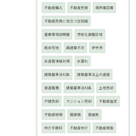
不動産購入
不動産売買
境界確認書
不動産売買に役立つ豆知識
重要事項説明書
市街化調整区域
既存宅地
再建築不可
伊予市
水道管凍結対策
水漏れ
建築基準法42条
建築基準法上の道路
接道義務
建築基準法43条
土地売却
戸建売却
マンション売却
不動産査定
不動産相場
路線価
愛媛県
仲介手数料
不動産仲介
不動産買取