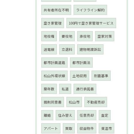
共有者所在不明
ライフライン解約
空き家管理
100円で空き家管理サービス
地役権
要役地
承役地
空家対策
送電線
立退料
建物明渡訴訟
都市計画道路
都市計画法
松山外環状線
土地収用
耐震基準
築年数
私道
通行承諾書
掘削同意書
松山市
不動産売却
離婚
住み替え
任意売却
査定
アパート
買取
収益物件
東温市