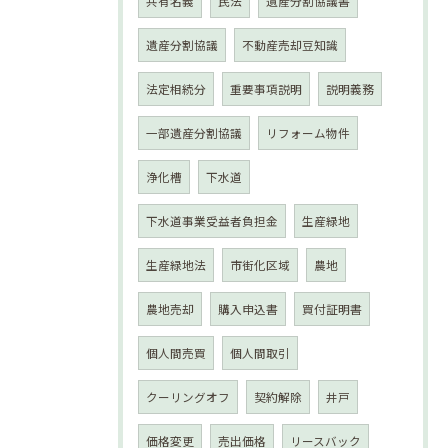
共有名義
民法
遺産分割協議書
遺産分割協議
不動産売却豆知識
法定相続分
重要事項説明
説明義務
一部遺産分割協議
リフォーム物件
浄化槽
下水道
下水道事業受益者負担金
生産緑地
生産緑地法
市街化区域
農地
農地売却
購入申込書
買付証明書
個人間売買
個人間取引
クーリングオフ
契約解除
井戸
価格変更
売出価格
リースバック