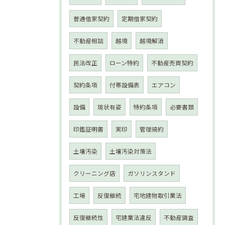
普通借家契約
定期借家契約
不動産相談
越境
越境解消
民法改正
ローン特約
不動産売買契約
契約条項
付帯設備表
エアコン
設備
現状有姿
特約条項
必要書類
印鑑証明書
実印
管理規約
土壌汚染
土壌汚染対策法
クリーニング店
ガソリンスタンド
工場
反復継続
宅地建物取引業法
反復継続性
宅建業法違反
不動産調査