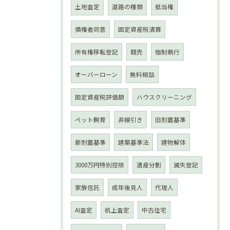
土地査定
道路の種類
抵当権
債権者同意
固定資産税清算
所有権移転登記
競売
強制執行
オーバーローン
無料相談
固定資産税評価額
ハウスクリーニング
ペット飼育
非線引き
旧耐震基準
新耐震基準
建築基準法
建物解体
3000万円特別控除
遺産分割
滅失登記
家族信託
成年後見人
代理人
AI査定
机上査定
中古住宅