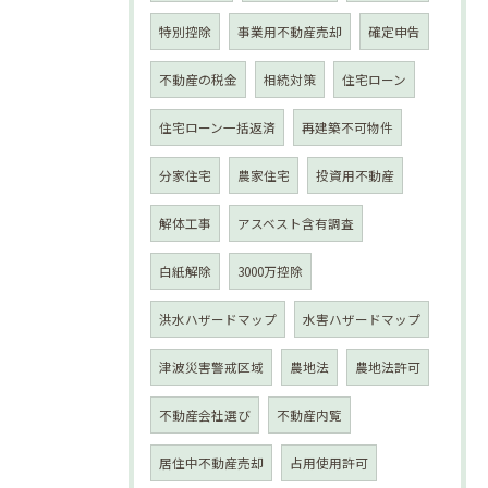
特別控除
事業用不動産売却
確定申告
不動産の税金
相続対策
住宅ローン
住宅ローン一括返済
再建築不可物件
分家住宅
農家住宅
投資用不動産
解体工事
アスベスト含有調査
白紙解除
3000万控除
洪水ハザードマップ
水害ハザードマップ
津波災害警戒区域
農地法
農地法許可
不動産会社選び
不動産内覧
居住中不動産売却
占用使用許可