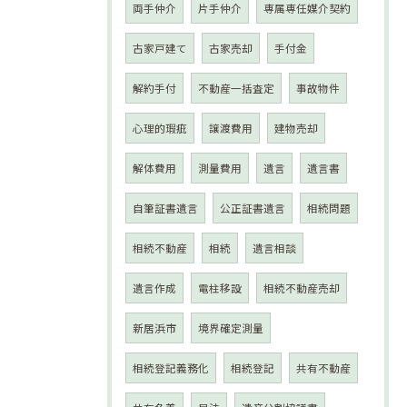
両手仲介
片手仲介
専属専任媒介契約
古家戸建て
古家売却
手付金
解約手付
不動産一括査定
事故物件
心理的瑕疵
譲渡費用
建物売却
解体費用
測量費用
遺言
遺言書
自筆証書遺言
公正証書遺言
相続問題
相続不動産
相続
遺言相談
遺言作成
電柱移設
相続不動産売却
新居浜市
境界確定測量
相続登記義務化
相続登記
共有不動産