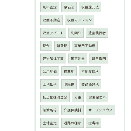
無料査定
原価法
収益還元法
収益不動産
収益マンション
収益アパート
利回り
遺言執行者
税金
消費税
事業用不動産
建物解体工事
確定測量
遺言撤回
公示地価
標準地
不動産価格
土地価格
印紙税
登録免許税
抵当権抹消登記
分筆
健康保険料
譲渡所得
介護保険料
オープンハウス
土地査定
道路の種類
抵当権