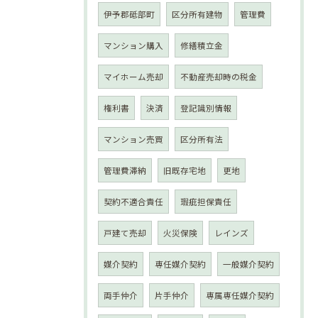
伊予郡砥部町
区分所有建物
管理費
マンション購入
修繕積立金
マイホーム売却
不動産売却時の税金
権利書
決済
登記識別情報
マンション売買
区分所有法
管理費滞納
旧既存宅地
更地
契約不適合責任
瑕疵担保責任
戸建て売却
火災保険
レインズ
媒介契約
専任媒介契約
一般媒介契約
両手仲介
片手仲介
専属専任媒介契約