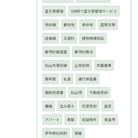
空き家管理
100円で空き家管理サービス
地役権
要役地
承役地
空家対策
送電線
立退料
建物明渡訴訟
都市計画道路
都市計画法
松山外環状線
土地収用
耐震基準
築年数
私道
通行承諾書
掘削同意書
松山市
不動産売却
離婚
住み替え
任意売却
査定
アパート
買取
収益物件
東温市
伊予郡松前町
愛媛