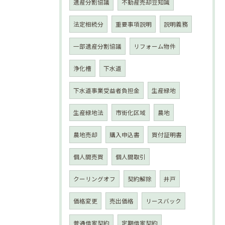
遺産分割協議
不動産売却豆知識
法定相続分
重要事項説明
説明義務
一部遺産分割協議
リフォーム物件
浄化槽
下水道
下水道事業受益者負担金
生産緑地
生産緑地法
市街化区域
農地
農地売却
購入申込書
買付証明書
個人間売買
個人間取引
クーリングオフ
契約解除
井戸
価格変更
売出価格
リースバック
普通借家契約
定期借家契約