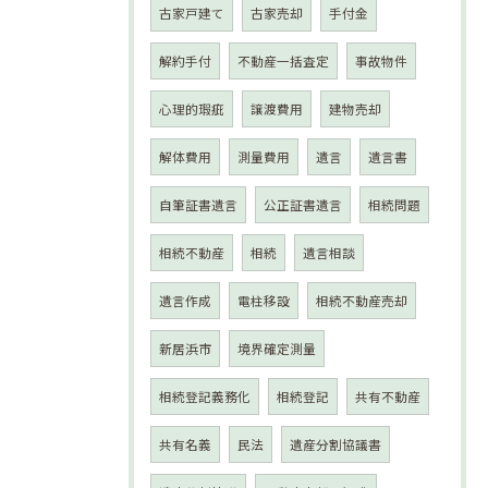
古家戸建て
古家売却
手付金
解約手付
不動産一括査定
事故物件
心理的瑕疵
譲渡費用
建物売却
解体費用
測量費用
遺言
遺言書
自筆証書遺言
公正証書遺言
相続問題
相続不動産
相続
遺言相談
遺言作成
電柱移設
相続不動産売却
新居浜市
境界確定測量
相続登記義務化
相続登記
共有不動産
共有名義
民法
遺産分割協議書