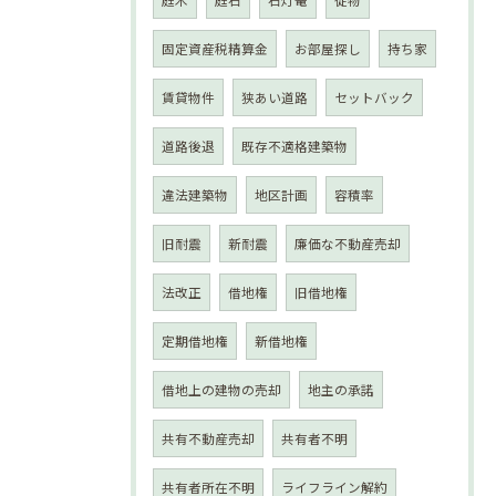
庭木
庭石
石灯篭
従物
固定資産税精算金
お部屋探し
持ち家
賃貸物件
狭あい道路
セットバック
道路後退
既存不適格建築物
違法建築物
地区計画
容積率
旧耐震
新耐震
廉価な不動産売却
法改正
借地権
旧借地権
定期借地権
新借地権
借地上の建物の売却
地主の承諾
共有不動産売却
共有者不明
共有者所在不明
ライフライン解約