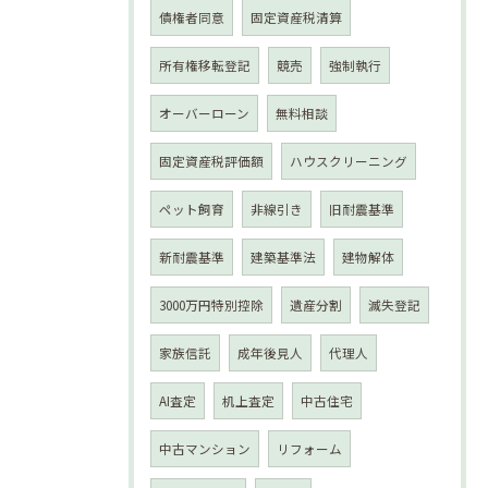
債権者同意
固定資産税清算
所有権移転登記
競売
強制執行
オーバーローン
無料相談
固定資産税評価額
ハウスクリーニング
ペット飼育
非線引き
旧耐震基準
新耐震基準
建築基準法
建物解体
3000万円特別控除
遺産分割
滅失登記
家族信託
成年後見人
代理人
AI査定
机上査定
中古住宅
中古マンション
リフォーム