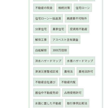
不動産の税金
相続対策
住宅ローン
住宅ローン一括返済
再建築不可物件
分家住宅
農家住宅
投資用不動産
解体工事
アスベスト含有調査
白紙解除
3000万控除
洪水ハザードマップ
水害ハザードマップ
津波災害警戒区域
農地法
農地法許可
不動産会社選び
不動産内覧
居住中不動産売却
占用使用許可
水路に面した不動産
取引事例比較法