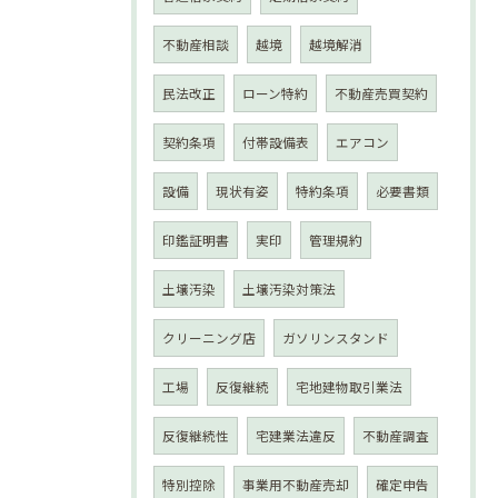
不動産相談
越境
越境解消
民法改正
ローン特約
不動産売買契約
契約条項
付帯設備表
エアコン
設備
現状有姿
特約条項
必要書類
印鑑証明書
実印
管理規約
土壌汚染
土壌汚染対策法
クリーニング店
ガソリンスタンド
工場
反復継続
宅地建物取引業法
反復継続性
宅建業法違反
不動産調査
特別控除
事業用不動産売却
確定申告