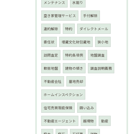
メンテナンス
水廻り
空き家管理サービス
手付解除
違約解除
特約
ダイレクトメール
委任状
埋蔵文化財包蔵地
狭小地
訪問査定
特約条項例
地盤調査
軟弱地盤
建物の傾き
調査説明義務
不動産会社
墓地売却
ホームインスペクション
住宅売買瑕疵保険
囲い込み
不動産エージェント
越境物
動産