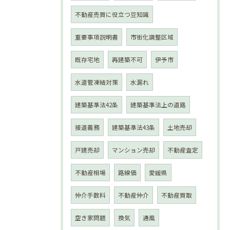
不動産売買に役立つ豆知識
重要事項説明書
市街化調整区域
既存宅地
再建築不可
伊予市
水道管凍結対策
水漏れ
建築基準法42条
建築基準法上の道路
接道義務
建築基準法43条
土地売却
戸建売却
マンション売却
不動産査定
不動産相場
路線価
愛媛県
仲介手数料
不動産仲介
不動産買取
空き家問題
換気
通風