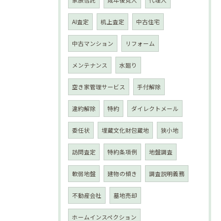
AI査定
机上査定
中古住宅
中古マンション
リフォーム
メンテナンス
水廻り
空き家管理サービス
手付解除
違約解除
特約
ダイレクトメール
委任状
埋蔵文化財包蔵地
狭小地
訪問査定
特約条項例
地盤調査
軟弱地盤
建物の傾き
調査説明義務
不動産会社
墓地売却
ホームインスペクション