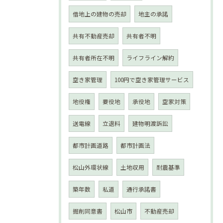
借地上の建物の売却
地主の承諾
共有不動産売却
共有者不明
共有者所在不明
ライフライン解約
空き家管理
100円で空き家管理サービス
地役権
要役地
承役地
空家対策
送電線
立退料
建物明渡訴訟
都市計画道路
都市計画法
松山外環状線
土地収用
耐震基準
築年数
私道
通行承諾書
掘削同意書
松山市
不動産売却