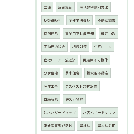
工場
反復継続
宅地建物取引業法
反復継続性
宅建業法違反
不動産調査
特別控除
事業用不動産売却
確定申告
不動産の税金
相続対策
住宅ローン
住宅ローン一括返済
再建築不可物件
分家住宅
農家住宅
投資用不動産
解体工事
アスベスト含有調査
白紙解除
3000万控除
洪水ハザードマップ
水害ハザードマップ
津波災害警戒区域
農地法
農地法許可