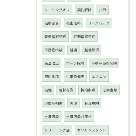
クーリングオフ
契約解除
井戸
価格変更
売出価格
リースバック
普通借家契約
定期借家契約
不動産相談
越境
越境解消
民法改正
ローン特約
不動産売買契約
契約条項
付帯設備表
エアコン
設備
現状有姿
特約条項
必要書類
印鑑証明書
実印
管理規約
土壌汚染
土壌汚染対策法
クリーニング店
ガソリンスタンド