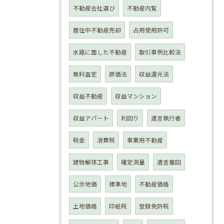
不動産会社選び
不動産内覧
居住中不動産売却
占用使用許可
水路に面した不動産
取引事例比較法
無料査定
原価法
収益還元法
収益不動産
収益マンション
収益アパート
利回り
遺言執行者
税金
消費税
事業用不動産
建物解体工事
確定測量
遺言撤回
公示地価
標準地
不動産価格
土地価格
印紙税
登録免許税