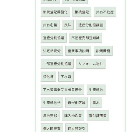
相続登記義務化
相続登記
共有不動産
共有名義
民法
遺産分割協議書
遺産分割協議
不動産売却豆知識
法定相続分
重要事項説明
説明義務
一部遺産分割協議
リフォーム物件
浄化槽
下水道
下水道事業受益者負担金
生産緑地
生産緑地法
市街化区域
農地
農地売却
購入申込書
買付証明書
個人間売買
個人間取引