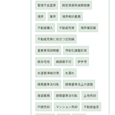
管理不全空家
固定資産税減額措置
境界
筆界
境界明示義務
不動産購入
不動産売買
境界確認書
不動産売買に役立つ豆知識
重要事項説明書
市街化調整区域
既存宅地
再建築不可
伊予市
水道管凍結対策
水漏れ
建築基準法42条
建築基準法上の道路
接道義務
建築基準法43条
土地売却
戸建売却
マンション売却
不動産査定