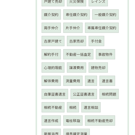
戸建て売却
火災保険
レインズ
媒介契約
専任媒介契約
一般媒介契約
両手仲介
片手仲介
専属専任媒介契約
古家戸建て
古家売却
手付金
解約手付
不動産一括査定
事故物件
心理的瑕疵
譲渡費用
建物売却
解体費用
測量費用
遺言
遺言書
自筆証書遺言
公正証書遺言
相続問題
相続不動産
相続
遺言相談
遺言作成
電柱移設
相続不動産売却
新居浜市
境界確定測量