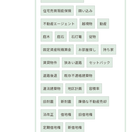
住宅売買瑕疵保険
囲い込み
不動産エージェント
越境物
動産
庭木
庭石
石灯篭
従物
固定資産税精算金
お部屋探し
持ち家
賃貸物件
狭あい道路
セットバック
道路後退
既存不適格建築物
違法建築物
地区計画
容積率
旧耐震
新耐震
廉価な不動産売却
法改正
借地権
旧借地権
定期借地権
新借地権