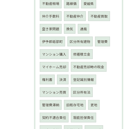
不動産相場
路線価
愛媛県
仲介手数料
不動産仲介
不動産買取
空き家問題
換気
通風
伊予郡砥部町
区分所有建物
管理費
マンション購入
修繕積立金
マイホーム売却
不動産売却時の税金
権利書
決済
登記識別情報
マンション売買
区分所有法
管理費滞納
旧既存宅地
更地
契約不適合責任
瑕疵担保責任