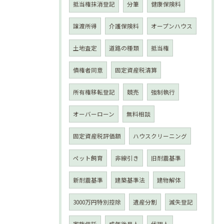
抵当権抹消登記
分筆
健康保険料
譲渡所得
介護保険料
オープンハウス
土地査定
道路の種類
抵当権
債権者同意
固定資産税清算
所有権移転登記
競売
強制執行
オーバーローン
無料相談
固定資産税評価額
ハウスクリーニング
ペット飼育
非線引き
旧耐震基準
新耐震基準
建築基準法
建物解体
3000万円特別控除
遺産分割
滅失登記
家族信託
成年後見人
代理人