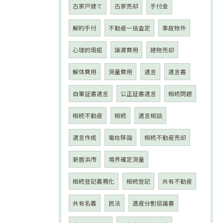
古家戸建て
古家売却
手付金
解約手付
不動産一括査定
事故物件
心理的瑕疵
譲渡費用
建物売却
解体費用
測量費用
遺言
遺言書
自筆証書遺言
公正証書遺言
相続問題
相続不動産
相続
遺言相談
遺言作成
電柱移設
相続不動産売却
新居浜市
境界確定測量
相続登記義務化
相続登記
共有不動産
共有名義
民法
遺産分割協議書