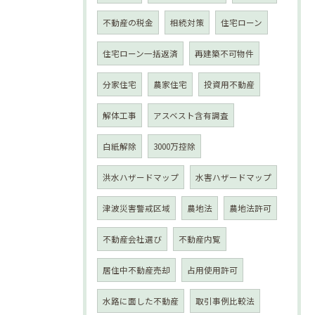
不動産の税金
相続対策
住宅ローン
住宅ローン一括返済
再建築不可物件
分家住宅
農家住宅
投資用不動産
解体工事
アスベスト含有調査
白紙解除
3000万控除
洪水ハザードマップ
水害ハザードマップ
津波災害警戒区域
農地法
農地法許可
不動産会社選び
不動産内覧
居住中不動産売却
占用使用許可
水路に面した不動産
取引事例比較法