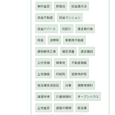
無料査定
原価法
収益還元法
収益不動産
収益マンション
収益アパート
利回り
遺言執行者
税金
消費税
事業用不動産
建物解体工事
確定測量
遺言撤回
公示地価
標準地
不動産価格
土地価格
印紙税
登録免許税
抵当権抹消登記
分筆
健康保険料
譲渡所得
介護保険料
オープンハウス
土地査定
道路の種類
抵当権