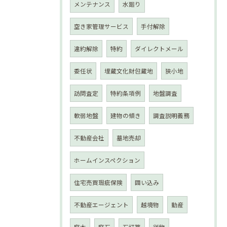
メンテナンス
水廻り
空き家管理サービス
手付解除
違約解除
特約
ダイレクトメール
委任状
埋蔵文化財包蔵地
狭小地
訪問査定
特約条項例
地盤調査
軟弱地盤
建物の傾き
調査説明義務
不動産会社
墓地売却
ホームインスペクション
住宅売買瑕疵保険
囲い込み
不動産エージェント
越境物
動産