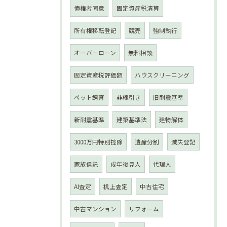
債権者同意
固定資産税清算
所有権移転登記
競売
強制執行
オーバーローン
無料相談
固定資産税評価額
ハウスクリーニング
ペット飼育
非線引き
旧耐震基準
新耐震基準
建築基準法
建物解体
3000万円特別控除
遺産分割
滅失登記
家族信託
成年後見人
代理人
AI査定
机上査定
中古住宅
中古マンション
リフォーム