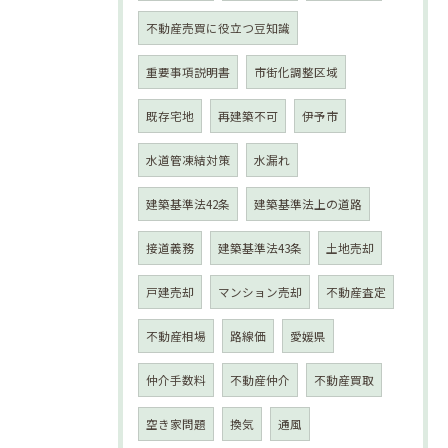
不動産売買に役立つ豆知識
重要事項説明書
市街化調整区域
既存宅地
再建築不可
伊予市
水道管凍結対策
水漏れ
建築基準法42条
建築基準法上の道路
接道義務
建築基準法43条
土地売却
戸建売却
マンション売却
不動産査定
不動産相場
路線価
愛媛県
仲介手数料
不動産仲介
不動産買取
空き家問題
換気
通風