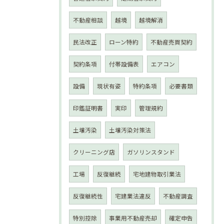
不動産相談
越境
越境解消
民法改正
ローン特約
不動産売買契約
契約条項
付帯設備表
エアコン
設備
現状有姿
特約条項
必要書類
印鑑証明書
実印
管理規約
土壌汚染
土壌汚染対策法
クリーニング店
ガソリンスタンド
工場
反復継続
宅地建物取引業法
反復継続性
宅建業法違反
不動産調査
特別控除
事業用不動産売却
確定申告