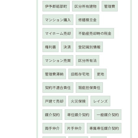
伊予郡砥部町
区分所有建物
管理費
マンション購入
修繕積立金
マイホーム売却
不動産売却時の税金
権利書
決済
登記識別情報
マンション売買
区分所有法
管理費滞納
旧既存宅地
更地
契約不適合責任
瑕疵担保責任
戸建て売却
火災保険
レインズ
媒介契約
専任媒介契約
一般媒介契約
両手仲介
片手仲介
専属専任媒介契約