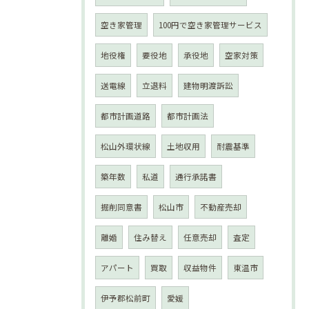
空き家管理
100円で空き家管理サービス
地役権
要役地
承役地
空家対策
送電線
立退料
建物明渡訴訟
都市計画道路
都市計画法
松山外環状線
土地収用
耐震基準
築年数
私道
通行承諾書
掘削同意書
松山市
不動産売却
離婚
住み替え
任意売却
査定
アパート
買取
収益物件
東温市
伊予郡松前町
愛媛