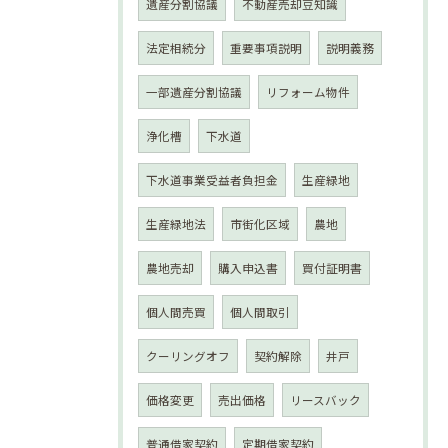
遺産分割協議
不動産売却豆知識
法定相続分
重要事項説明
説明義務
一部遺産分割協議
リフォーム物件
浄化槽
下水道
下水道事業受益者負担金
生産緑地
生産緑地法
市街化区域
農地
農地売却
購入申込書
買付証明書
個人間売買
個人間取引
クーリングオフ
契約解除
井戸
価格変更
売出価格
リースバック
普通借家契約
定期借家契約