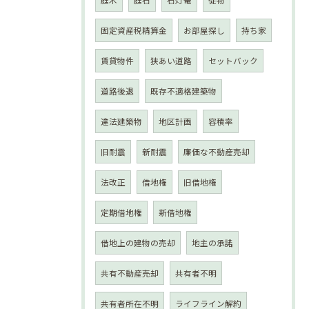
庭木
庭石
石灯篭
従物
固定資産税精算金
お部屋探し
持ち家
賃貸物件
狭あい道路
セットバック
道路後退
既存不適格建築物
違法建築物
地区計画
容積率
旧耐震
新耐震
廉価な不動産売却
法改正
借地権
旧借地権
定期借地権
新借地権
借地上の建物の売却
地主の承諾
共有不動産売却
共有者不明
共有者所在不明
ライフライン解約