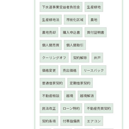
下水道事業受益者負担金
生産緑地
生産緑地法
市街化区域
農地
農地売却
購入申込書
買付証明書
個人間売買
個人間取引
クーリングオフ
契約解除
井戸
価格変更
売出価格
リースバック
普通借家契約
定期借家契約
不動産相談
越境
越境解消
民法改正
ローン特約
不動産売買契約
契約条項
付帯設備表
エアコン