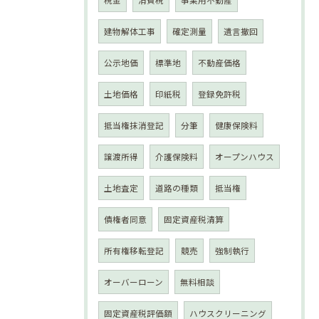
税金
消費税
事業用不動産
建物解体工事
確定測量
遺言撤回
公示地価
標準地
不動産価格
土地価格
印紙税
登録免許税
抵当権抹消登記
分筆
健康保険料
譲渡所得
介護保険料
オープンハウス
土地査定
道路の種類
抵当権
債権者同意
固定資産税清算
所有権移転登記
競売
強制執行
オーバーローン
無料相談
固定資産税評価額
ハウスクリーニング