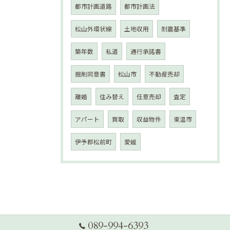
都市計画道路
都市計画法
松山外環状線
土地収用
耐震基準
築年数
私道
通行承諾書
掘削同意書
松山市
不動産売却
離婚
住み替え
任意売却
査定
アパート
買取
収益物件
東温市
伊予郡松前町
愛媛
089-994-6393