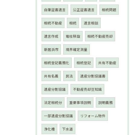
自筆証書遺言
公正証書遺言
相続問題
相続不動産
相続
遺言相談
遺言作成
電柱移設
相続不動産売却
新居浜市
境界確定測量
相続登記義務化
相続登記
共有不動産
共有名義
民法
遺産分割協議書
遺産分割協議
不動産売却豆知識
法定相続分
重要事項説明
説明義務
一部遺産分割協議
リフォーム物件
浄化槽
下水道