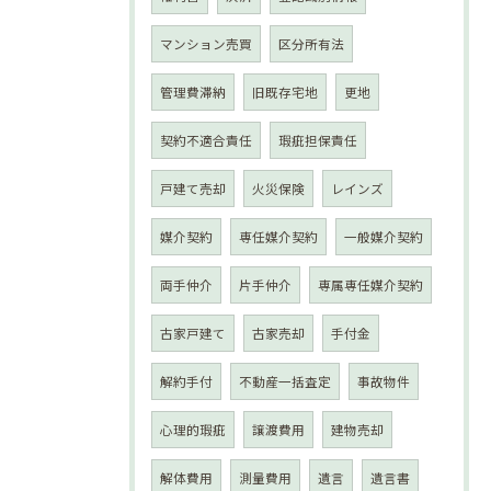
マンション売買
区分所有法
管理費滞納
旧既存宅地
更地
契約不適合責任
瑕疵担保責任
戸建て売却
火災保険
レインズ
媒介契約
専任媒介契約
一般媒介契約
両手仲介
片手仲介
専属専任媒介契約
古家戸建て
古家売却
手付金
解約手付
不動産一括査定
事故物件
心理的瑕疵
譲渡費用
建物売却
解体費用
測量費用
遺言
遺言書