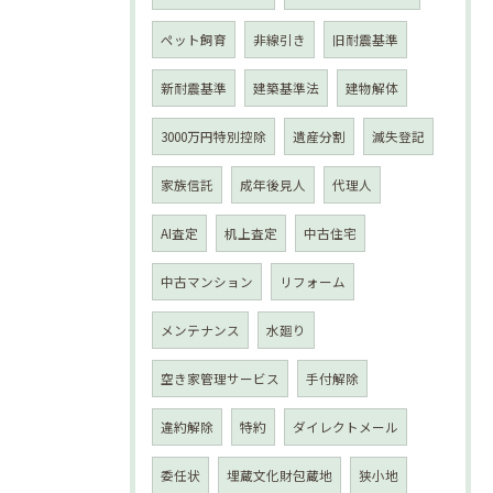
ペット飼育
非線引き
旧耐震基準
新耐震基準
建築基準法
建物解体
3000万円特別控除
遺産分割
滅失登記
家族信託
成年後見人
代理人
AI査定
机上査定
中古住宅
中古マンション
リフォーム
メンテナンス
水廻り
空き家管理サービス
手付解除
違約解除
特約
ダイレクトメール
委任状
埋蔵文化財包蔵地
狭小地