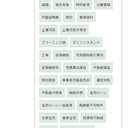
設備
現状有姿
特約条項
必要書類
印鑑証明書
実印
管理規約
土壌汚染
土壌汚染対策法
クリーニング店
ガソリンスタンド
工場
反復継続
宅地建物取引業法
反復継続性
宅建業法違反
不動産調査
特別控除
事業用不動産売却
確定申告
不動産の税金
相続対策
住宅ローン
住宅ローン一括返済
再建築不可物件
分家住宅
農家住宅
投資用不動産