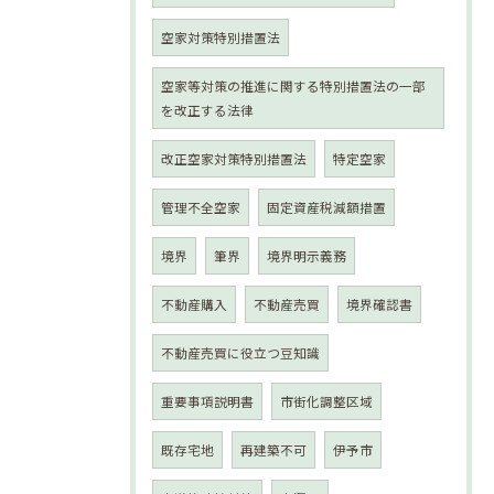
空家対策特別措置法
空家等対策の推進に関する特別措置法の一部
を改正する法律
改正空家対策特別措置法
特定空家
管理不全空家
固定資産税減額措置
境界
筆界
境界明示義務
不動産購入
不動産売買
境界確認書
不動産売買に役立つ豆知識
重要事項説明書
市街化調整区域
既存宅地
再建築不可
伊予市