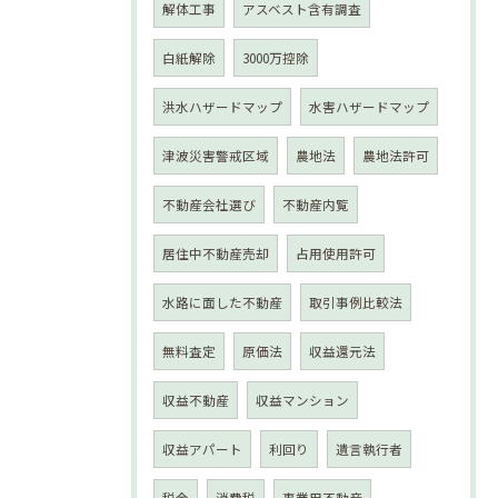
解体工事
アスベスト含有調査
白紙解除
3000万控除
洪水ハザードマップ
水害ハザードマップ
津波災害警戒区域
農地法
農地法許可
不動産会社選び
不動産内覧
居住中不動産売却
占用使用許可
水路に面した不動産
取引事例比較法
無料査定
原価法
収益還元法
収益不動産
収益マンション
収益アパート
利回り
遺言執行者