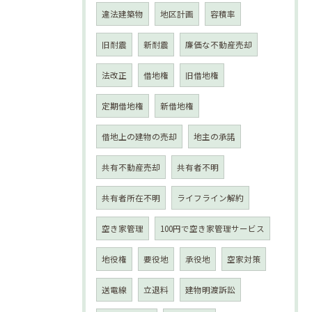
違法建築物
地区計画
容積率
旧耐震
新耐震
廉価な不動産売却
法改正
借地権
旧借地権
定期借地権
新借地権
借地上の建物の売却
地主の承諾
共有不動産売却
共有者不明
共有者所在不明
ライフライン解約
空き家管理
100円で空き家管理サービス
地役権
要役地
承役地
空家対策
送電線
立退料
建物明渡訴訟