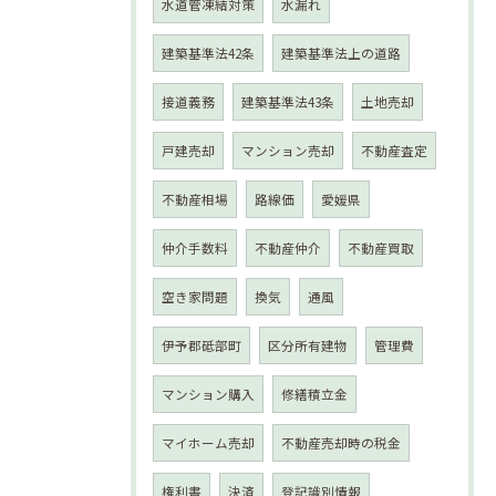
水道管凍結対策
水漏れ
建築基準法42条
建築基準法上の道路
接道義務
建築基準法43条
土地売却
戸建売却
マンション売却
不動産査定
不動産相場
路線価
愛媛県
仲介手数料
不動産仲介
不動産買取
空き家問題
換気
通風
伊予郡砥部町
区分所有建物
管理費
マンション購入
修繕積立金
マイホーム売却
不動産売却時の税金
権利書
決済
登記識別情報