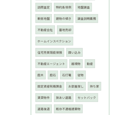
訪問査定
特約条項例
地盤調査
軟弱地盤
建物の傾き
調査説明義務
不動産会社
墓地売却
ホームインスペクション
住宅売買瑕疵保険
囲い込み
不動産エージェント
越境物
動産
庭木
庭石
石灯篭
従物
固定資産税精算金
お部屋探し
持ち家
賃貸物件
狭あい道路
セットバック
道路後退
既存不適格建築物