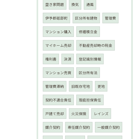
空き家問題
換気
通風
伊予郡砥部町
区分所有建物
管理費
マンション購入
修繕積立金
マイホーム売却
不動産売却時の税金
権利書
決済
登記識別情報
マンション売買
区分所有法
管理費滞納
旧既存宅地
更地
契約不適合責任
瑕疵担保責任
戸建て売却
火災保険
レインズ
媒介契約
専任媒介契約
一般媒介契約