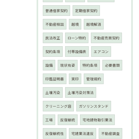
普通借家契約
定期借家契約
不動産相談
越境
越境解消
民法改正
ローン特約
不動産売買契約
契約条項
付帯設備表
エアコン
設備
現状有姿
特約条項
必要書類
印鑑証明書
実印
管理規約
土壌汚染
土壌汚染対策法
クリーニング店
ガソリンスタンド
工場
反復継続
宅地建物取引業法
反復継続性
宅建業法違反
不動産調査