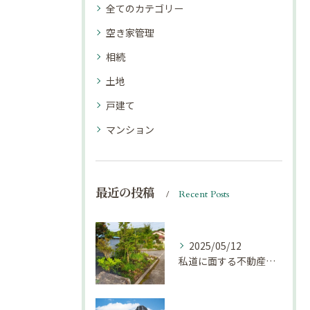
全てのカテゴリー
空き家管理
相続
土地
戸建て
マンション
最近の投稿
Recent Posts
2025/05/12
私道に面する不動産は売却しにくい？｜不動産売却豆知識（第69回）