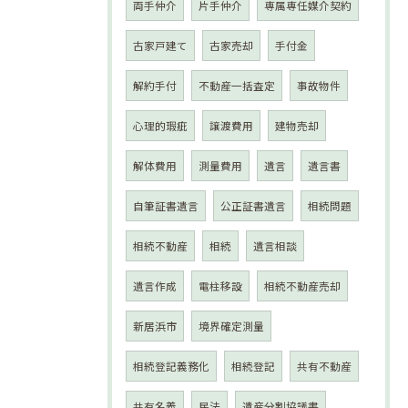
両手仲介
片手仲介
専属専任媒介契約
古家戸建て
古家売却
手付金
解約手付
不動産一括査定
事故物件
心理的瑕疵
譲渡費用
建物売却
解体費用
測量費用
遺言
遺言書
自筆証書遺言
公正証書遺言
相続問題
相続不動産
相続
遺言相談
遺言作成
電柱移設
相続不動産売却
新居浜市
境界確定測量
相続登記義務化
相続登記
共有不動産
共有名義
民法
遺産分割協議書