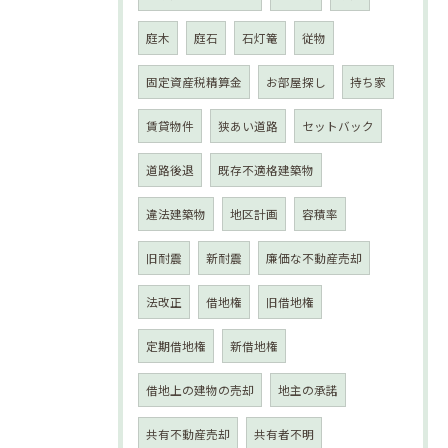
庭木
庭石
石灯篭
従物
固定資産税精算金
お部屋探し
持ち家
賃貸物件
狭あい道路
セットバック
道路後退
既存不適格建築物
違法建築物
地区計画
容積率
旧耐震
新耐震
廉価な不動産売却
法改正
借地権
旧借地権
定期借地権
新借地権
借地上の建物の売却
地主の承諾
共有不動産売却
共有者不明