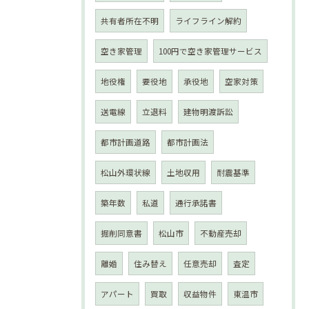
共有者所在不明
ライフライン解約
空き家管理
100円で空き家管理サービス
地役権
要役地
承役地
空家対策
送電線
立退料
建物明渡訴訟
都市計画道路
都市計画法
松山外環状線
土地収用
耐震基準
築年数
私道
通行承諾書
掘削同意書
松山市
不動産売却
離婚
住み替え
任意売却
査定
アパート
買取
収益物件
東温市