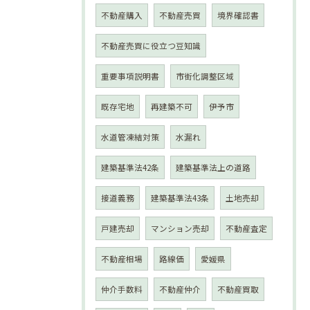
不動産購入
不動産売買
境界確認書
不動産売買に役立つ豆知識
重要事項説明書
市街化調整区域
既存宅地
再建築不可
伊予市
水道管凍結対策
水漏れ
建築基準法42条
建築基準法上の道路
接道義務
建築基準法43条
土地売却
戸建売却
マンション売却
不動産査定
不動産相場
路線価
愛媛県
仲介手数料
不動産仲介
不動産買取