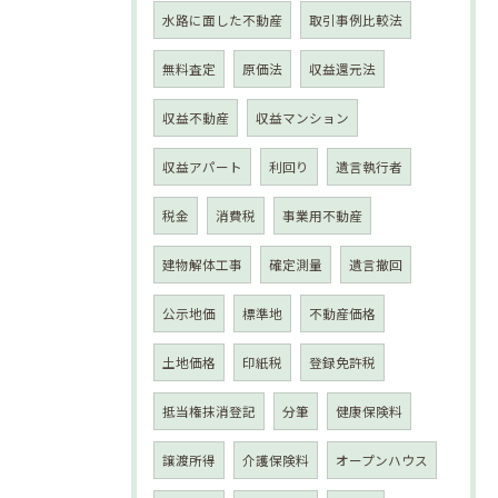
水路に面した不動産
取引事例比較法
無料査定
原価法
収益還元法
収益不動産
収益マンション
収益アパート
利回り
遺言執行者
税金
消費税
事業用不動産
建物解体工事
確定測量
遺言撤回
公示地価
標準地
不動産価格
土地価格
印紙税
登録免許税
抵当権抹消登記
分筆
健康保険料
譲渡所得
介護保険料
オープンハウス