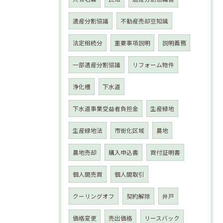
遺産分割協議
不動産売却豆知識
法定相続分
重要事項説明
説明義務
一部遺産分割協議
リフォーム物件
浄化槽
下水道
下水道事業受益者負担金
生産緑地
生産緑地法
市街化区域
農地
農地売却
購入申込書
買付証明書
個人間売買
個人間取引
クーリングオフ
契約解除
井戸
価格変更
売出価格
リースバック