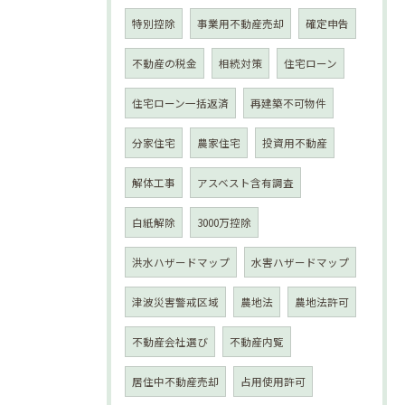
特別控除
事業用不動産売却
確定申告
不動産の税金
相続対策
住宅ローン
住宅ローン一括返済
再建築不可物件
分家住宅
農家住宅
投資用不動産
解体工事
アスベスト含有調査
白紙解除
3000万控除
洪水ハザードマップ
水害ハザードマップ
津波災害警戒区域
農地法
農地法許可
不動産会社選び
不動産内覧
居住中不動産売却
占用使用許可