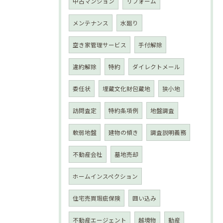
中古マンション
リフォーム
メンテナンス
水廻り
空き家管理サービス
手付解除
違約解除
特約
ダイレクトメール
委任状
埋蔵文化財包蔵地
狭小地
訪問査定
特約条項例
地盤調査
軟弱地盤
建物の傾き
調査説明義務
不動産会社
墓地売却
ホームインスペクション
住宅売買瑕疵保険
囲い込み
不動産エージェント
越境物
動産