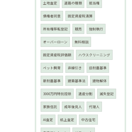
土地査定
道路の種類
抵当権
債権者同意
固定資産税清算
所有権移転登記
競売
強制執行
オーバーローン
無料相談
固定資産税評価額
ハウスクリーニング
ペット飼育
非線引き
旧耐震基準
新耐震基準
建築基準法
建物解体
3000万円特別控除
遺産分割
滅失登記
家族信託
成年後見人
代理人
AI査定
机上査定
中古住宅