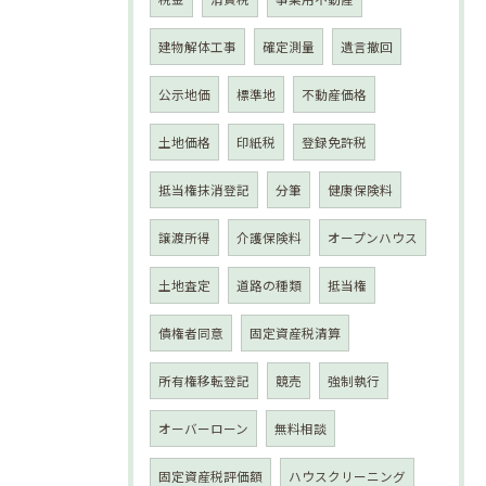
建物解体工事
確定測量
遺言撤回
公示地価
標準地
不動産価格
土地価格
印紙税
登録免許税
抵当権抹消登記
分筆
健康保険料
譲渡所得
介護保険料
オープンハウス
土地査定
道路の種類
抵当権
債権者同意
固定資産税清算
所有権移転登記
競売
強制執行
オーバーローン
無料相談
固定資産税評価額
ハウスクリーニング