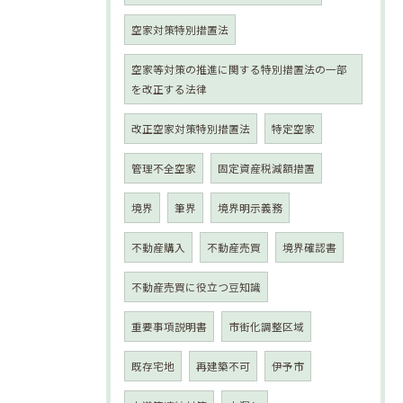
空家対策特別措置法
空家等対策の推進に関する特別措置法の一部
を改正する法律
改正空家対策特別措置法
特定空家
管理不全空家
固定資産税減額措置
境界
筆界
境界明示義務
不動産購入
不動産売買
境界確認書
不動産売買に役立つ豆知識
重要事項説明書
市街化調整区域
既存宅地
再建築不可
伊予市