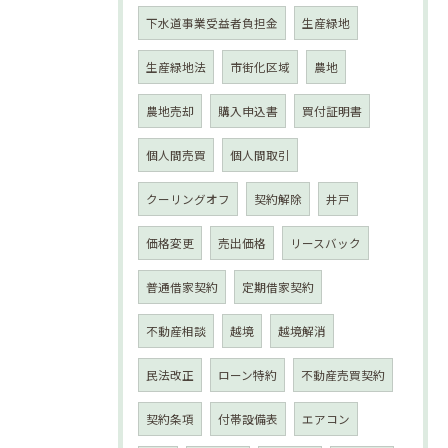
下水道事業受益者負担金
生産緑地
生産緑地法
市街化区域
農地
農地売却
購入申込書
買付証明書
個人間売買
個人間取引
クーリングオフ
契約解除
井戸
価格変更
売出価格
リースバック
普通借家契約
定期借家契約
不動産相談
越境
越境解消
民法改正
ローン特約
不動産売買契約
契約条項
付帯設備表
エアコン