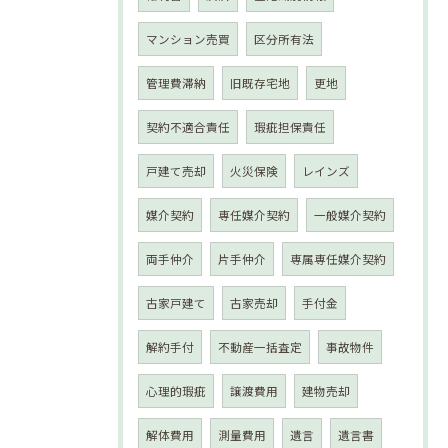
マンション売買
区分所有法
管理費滞納
旧既存宅地
更地
契約不適合責任
瑕疵担保責任
戸建て売却
火災保険
レインズ
媒介契約
専任媒介契約
一般媒介契約
両手仲介
片手仲介
専属専任媒介契約
古家戸建て
古家売却
手付金
解約手付
不動産一括査定
事故物件
心理的瑕疵
譲渡費用
建物売却
解体費用
測量費用
遺言
遺言書