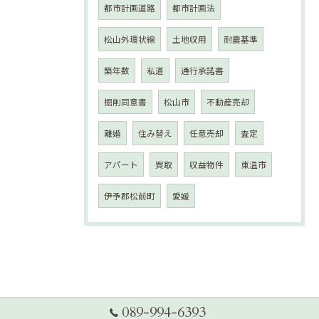
都市計画道路
都市計画法
松山外環状線
土地収用
耐震基準
築年数
私道
通行承諾書
掘削同意書
松山市
不動産売却
離婚
住み替え
任意売却
査定
アパート
買取
収益物件
東温市
伊予郡松前町
愛媛
089-994-6393