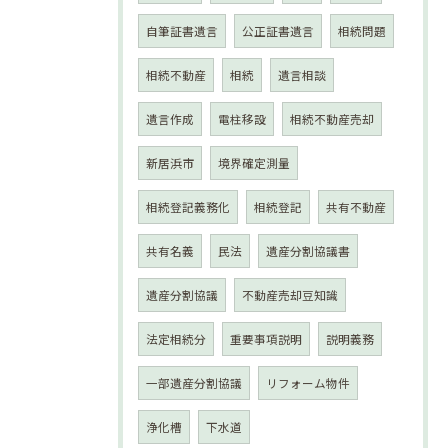
自筆証書遺言
公正証書遺言
相続問題
相続不動産
相続
遺言相談
遺言作成
電柱移設
相続不動産売却
新居浜市
境界確定測量
相続登記義務化
相続登記
共有不動産
共有名義
民法
遺産分割協議書
遺産分割協議
不動産売却豆知識
法定相続分
重要事項説明
説明義務
一部遺産分割協議
リフォーム物件
浄化槽
下水道