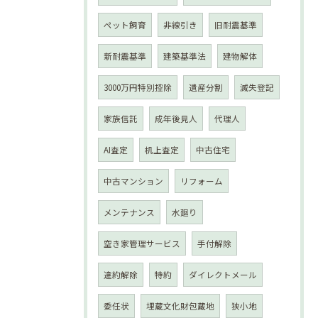
ペット飼育
非線引き
旧耐震基準
新耐震基準
建築基準法
建物解体
3000万円特別控除
遺産分割
滅失登記
家族信託
成年後見人
代理人
AI査定
机上査定
中古住宅
中古マンション
リフォーム
メンテナンス
水廻り
空き家管理サービス
手付解除
違約解除
特約
ダイレクトメール
委任状
埋蔵文化財包蔵地
狭小地