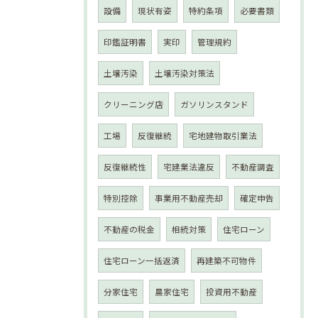
設備
現状有姿
特約条項
必要書類
印鑑証明書
実印
管理規約
土壌汚染
土壌汚染対策法
クリーニング店
ガソリンスタンド
工場
反復継続
宅地建物取引業法
反復継続性
宅建業法違反
不動産調査
特別控除
事業用不動産売却
確定申告
不動産の税金
相続対策
住宅ローン
住宅ローン一括返済
再建築不可物件
分家住宅
農家住宅
投資用不動産