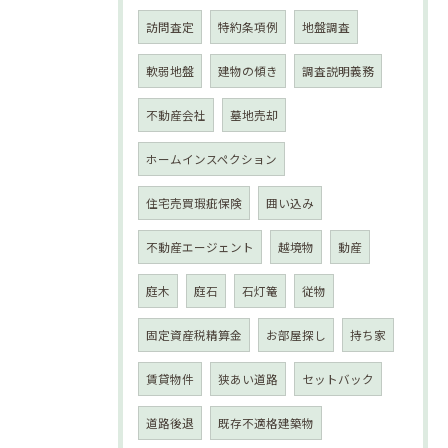
訪問査定
特約条項例
地盤調査
軟弱地盤
建物の傾き
調査説明義務
不動産会社
墓地売却
ホームインスペクション
住宅売買瑕疵保険
囲い込み
不動産エージェント
越境物
動産
庭木
庭石
石灯篭
従物
固定資産税精算金
お部屋探し
持ち家
賃貸物件
狭あい道路
セットバック
道路後退
既存不適格建築物