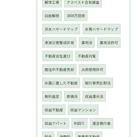
解体工事
アスベスト含有調査
白紙解除
3000万控除
洪水ハザードマップ
水害ハザードマップ
津波災害警戒区域
農地法
農地法許可
不動産会社選び
不動産内覧
居住中不動産売却
占用使用許可
水路に面した不動産
取引事例比較法
無料査定
原価法
収益還元法
収益不動産
収益マンション
収益アパート
利回り
遺言執行者
税金
消費税
事業用不動産