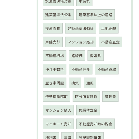
水道管凍結対策
水漏れ
建築基準法42条
建築基準法上の道路
接道義務
建築基準法43条
土地売却
戸建売却
マンション売却
不動産査定
不動産相場
路線価
愛媛県
仲介手数料
不動産仲介
不動産買取
空き家問題
換気
通風
伊予郡砥部町
区分所有建物
管理費
マンション購入
修繕積立金
マイホーム売却
不動産売却時の税金
権利書
決済
登記識別情報