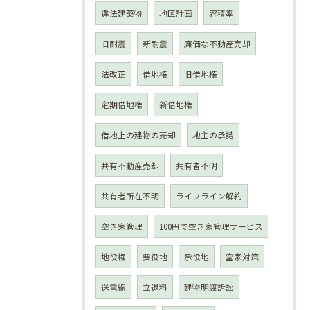
違法建築物
地区計画
容積率
旧耐震
新耐震
廉価な不動産売却
法改正
借地権
旧借地権
定期借地権
新借地権
借地上の建物の売却
地主の承諾
共有不動産売却
共有者不明
共有者所在不明
ライフライン解約
空き家管理
100円で空き家管理サービス
地役権
要役地
承役地
空家対策
送電線
立退料
建物明渡訴訟