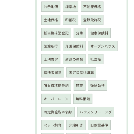
公示地価
標準地
不動産価格
土地価格
印紙税
登録免許税
抵当権抹消登記
分筆
健康保険料
譲渡所得
介護保険料
オープンハウス
土地査定
道路の種類
抵当権
債権者同意
固定資産税清算
所有権移転登記
競売
強制執行
オーバーローン
無料相談
固定資産税評価額
ハウスクリーニング
ペット飼育
非線引き
旧耐震基準