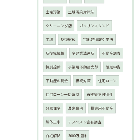
土壌汚染
土壌汚染対策法
クリーニング店
ガソリンスタンド
工場
反復継続
宅地建物取引業法
反復継続性
宅建業法違反
不動産調査
特別控除
事業用不動産売却
確定申告
不動産の税金
相続対策
住宅ローン
住宅ローン一括返済
再建築不可物件
分家住宅
農家住宅
投資用不動産
解体工事
アスベスト含有調査
白紙解除
3000万控除