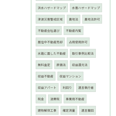
洪水ハザードマップ
水害ハザードマップ
津波災害警戒区域
農地法
農地法許可
不動産会社選び
不動産内覧
居住中不動産売却
占用使用許可
水路に面した不動産
取引事例比較法
無料査定
原価法
収益還元法
収益不動産
収益マンション
収益アパート
利回り
遺言執行者
税金
消費税
事業用不動産
建物解体工事
確定測量
遺言撤回