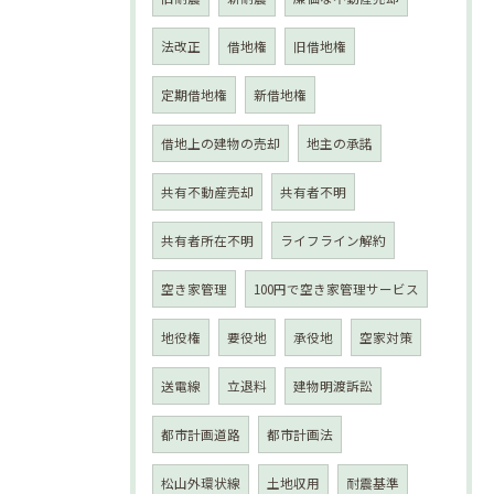
法改正
借地権
旧借地権
定期借地権
新借地権
借地上の建物の売却
地主の承諾
共有不動産売却
共有者不明
共有者所在不明
ライフライン解約
空き家管理
100円で空き家管理サービス
地役権
要役地
承役地
空家対策
送電線
立退料
建物明渡訴訟
都市計画道路
都市計画法
松山外環状線
土地収用
耐震基準