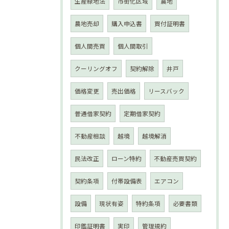
生産緑地法
市街化区域
農地
農地売却
購入申込書
買付証明書
個人間売買
個人間取引
クーリングオフ
契約解除
井戸
価格変更
売出価格
リースバック
普通借家契約
定期借家契約
不動産相談
越境
越境解消
民法改正
ローン特約
不動産売買契約
契約条項
付帯設備表
エアコン
設備
現状有姿
特約条項
必要書類
印鑑証明書
実印
管理規約