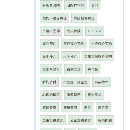
管理費滞納
旧既存宅地
更地
契約不適合責任
瑕疵担保責任
戸建て売却
火災保険
レインズ
媒介契約
専任媒介契約
一般媒介契約
両手仲介
片手仲介
専属専任媒介契約
古家戸建て
古家売却
手付金
解約手付
不動産一括査定
事故物件
心理的瑕疵
譲渡費用
建物売却
解体費用
測量費用
遺言
遺言書
自筆証書遺言
公正証書遺言
相続問題