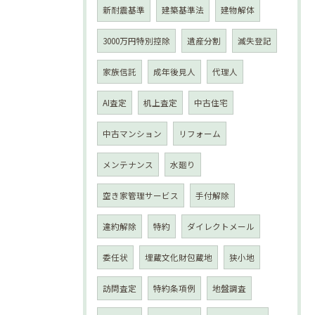
新耐震基準
建築基準法
建物解体
3000万円特別控除
遺産分割
滅失登記
家族信託
成年後見人
代理人
AI査定
机上査定
中古住宅
中古マンション
リフォーム
メンテナンス
水廻り
空き家管理サービス
手付解除
違約解除
特約
ダイレクトメール
委任状
埋蔵文化財包蔵地
狭小地
訪問査定
特約条項例
地盤調査