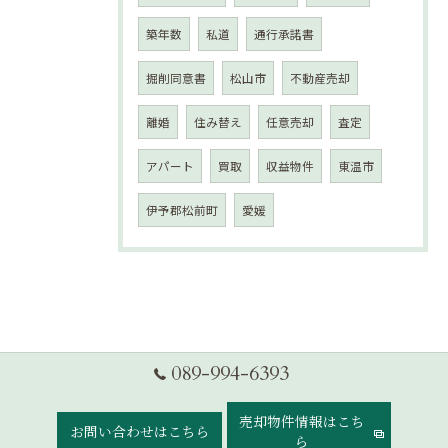
築年数
私道
通行承諾書
掘削同意書
松山市
不動産売却
離婚
住み替え
任意売却
査定
アパート
買取
収益物件
東温市
伊予郡松前町
愛媛
089-994-6393
売却物件情報はこち
お問い合わせはこちら
ら