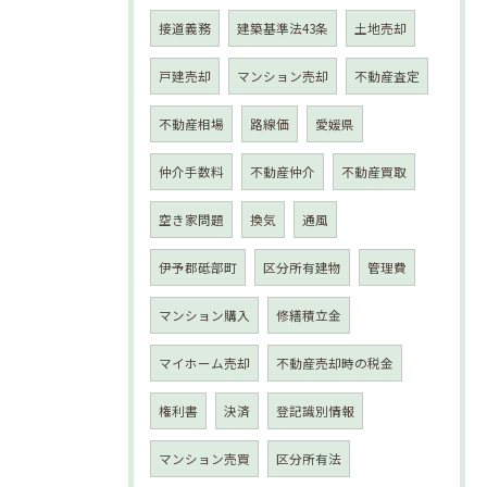
接道義務
建築基準法43条
土地売却
戸建売却
マンション売却
不動産査定
不動産相場
路線価
愛媛県
仲介手数料
不動産仲介
不動産買取
空き家問題
換気
通風
伊予郡砥部町
区分所有建物
管理費
マンション購入
修繕積立金
マイホーム売却
不動産売却時の税金
権利書
決済
登記識別情報
マンション売買
区分所有法