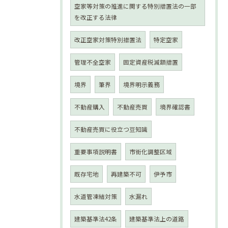
空家等対策の推進に関する特別措置法の一部
を改正する法律
改正空家対策特別措置法
特定空家
管理不全空家
固定資産税減額措置
境界
筆界
境界明示義務
不動産購入
不動産売買
境界確認書
不動産売買に役立つ豆知識
重要事項説明書
市街化調整区域
既存宅地
再建築不可
伊予市
水道管凍結対策
水漏れ
建築基準法42条
建築基準法上の道路