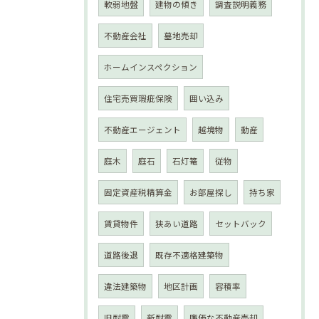
軟弱地盤
建物の傾き
調査説明義務
不動産会社
墓地売却
ホームインスペクション
住宅売買瑕疵保険
囲い込み
不動産エージェント
越境物
動産
庭木
庭石
石灯篭
従物
固定資産税精算金
お部屋探し
持ち家
賃貸物件
狭あい道路
セットバック
道路後退
既存不適格建築物
違法建築物
地区計画
容積率
旧耐震
新耐震
廉価な不動産売却