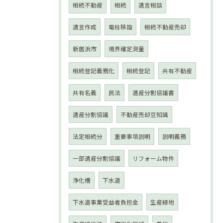
相続不動産
相続
遺言相談
遺言作成
電柱移設
相続不動産売却
新居浜市
境界確定測量
相続登記義務化
相続登記
共有不動産
共有名義
民法
遺産分割協議書
遺産分割協議
不動産売却豆知識
法定相続分
重要事項説明
説明義務
一部遺産分割協議
リフォーム物件
浄化槽
下水道
下水道事業受益者負担金
生産緑地