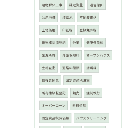
建物解体工事
確定測量
遺言撤回
公示地価
標準地
不動産価格
土地価格
印紙税
登録免許税
抵当権抹消登記
分筆
健康保険料
譲渡所得
介護保険料
オープンハウス
土地査定
道路の種類
抵当権
債権者同意
固定資産税清算
所有権移転登記
競売
強制執行
オーバーローン
無料相談
固定資産税評価額
ハウスクリーニング