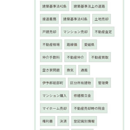
建築基準法42条
建築基準法上の道路
接道義務
建築基準法43条
土地売却
戸建売却
マンション売却
不動産査定
不動産相場
路線価
愛媛県
仲介手数料
不動産仲介
不動産買取
空き家問題
換気
通風
伊予郡砥部町
区分所有建物
管理費
マンション購入
修繕積立金
マイホーム売却
不動産売却時の税金
権利書
決済
登記識別情報