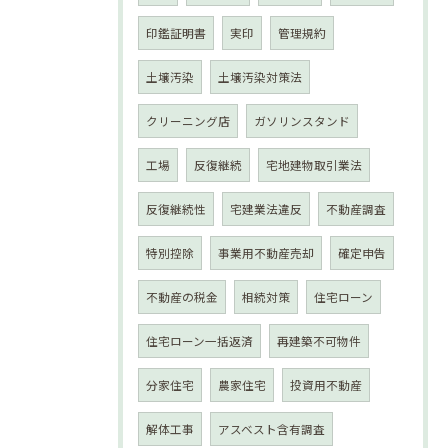
印鑑証明書
実印
管理規約
土壌汚染
土壌汚染対策法
クリーニング店
ガソリンスタンド
工場
反復継続
宅地建物取引業法
反復継続性
宅建業法違反
不動産調査
特別控除
事業用不動産売却
確定申告
不動産の税金
相続対策
住宅ローン
住宅ローン一括返済
再建築不可物件
分家住宅
農家住宅
投資用不動産
解体工事
アスベスト含有調査