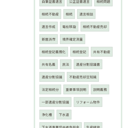
自筆証書遺言
公正証書遺言
相続問題
相続不動産
相続
遺言相談
遺言作成
電柱移設
相続不動産売却
新居浜市
境界確定測量
相続登記義務化
相続登記
共有不動産
共有名義
民法
遺産分割協議書
遺産分割協議
不動産売却豆知識
法定相続分
重要事項説明
説明義務
一部遺産分割協議
リフォーム物件
浄化槽
下水道
下水道事業受益者負担金
生産緑地