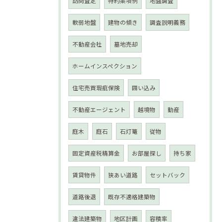
訪問査定
特約条項例
地盤調査
軟弱地盤
建物の傾き
調査説明義務
不動産会社
墓地売却
ホームインスペクション
住宅売買瑕疵保険
囲い込み
不動産エージェント
越境物
動産
庭木
庭石
石灯篭
従物
固定資産税精算金
お部屋探し
持ち家
賃貸物件
狭あい道路
セットバック
道路後退
既存不適格建築物
違法建築物
地区計画
容積率