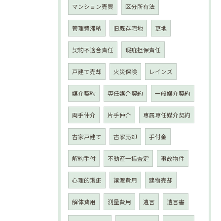
マンション売買
区分所有法
管理費滞納
旧既存宅地
更地
契約不適合責任
瑕疵担保責任
戸建て売却
火災保険
レインズ
媒介契約
専任媒介契約
一般媒介契約
両手仲介
片手仲介
専属専任媒介契約
古家戸建て
古家売却
手付金
解約手付
不動産一括査定
事故物件
心理的瑕疵
譲渡費用
建物売却
解体費用
測量費用
遺言
遺言書