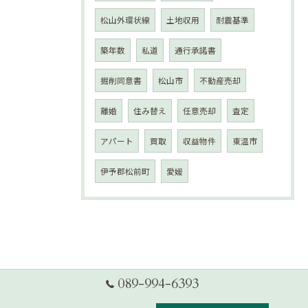
松山外環状線
土地収用
耐震基準
築年数
私道
通行承諾書
掘削同意書
松山市
不動産売却
離婚
住み替え
任意売却
査定
アパート
買取
収益物件
東温市
伊予郡松前町
愛媛
089-994-6393