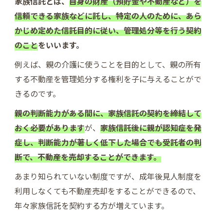
家族信託とは、
自身の財産（預貯金や不動産など）を
信頼できる家族などに託し、特定の人のために、あら
かじめ定めた信託目的に従い、管理処分等を行う契約
のこと
をいいます。
例えば、親の介護に使うことを目的として、親の所有
する不動産を管理処分する権利を子に与えることがで
きるのです。
親の判断能力がある間に、家族信託の契約を締結して
おく必要があります
が、
家族信託後に親が認知症を発
症し、判断能力が著しく低下した場合でも受託者の判
断で、不動産を売却することができます。
あまり知られていない制度ですが、成年後見人制度を
利用しなくても不動産売却をすることができるので、
年々家族信託を契約する方が増えています。