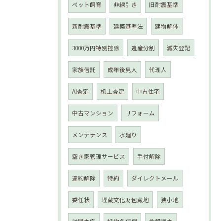
ペット飼育
非線引き
旧耐震基準
新耐震基準
建築基準法
建物解体
3000万円特別控除
遺産分割
滅失登記
家族信託
成年後見人
代理人
AI査定
机上査定
中古住宅
中古マンション
リフォーム
メンテナンス
水廻り
空き家管理サービス
手付解除
違約解除
特約
ダイレクトメール
委任状
埋蔵文化財包蔵地
狭小地