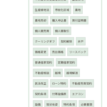
生産緑地法
市街化区域
農地
農地売却
購入申込書
買付証明書
個人間売買
個人間取引
クーリングオフ
契約解除
井戸
価格変更
売出価格
リースバック
普通借家契約
定期借家契約
不動産相談
越境
越境解消
民法改正
ローン特約
不動産売買契約
契約条項
付帯設備表
エアコン
設備
現状有姿
特約条項
必要書類