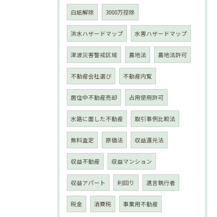
白紙解除
3000万控除
洪水ハザードマップ
水害ハザードマップ
津波災害警戒区域
農地法
農地法許可
不動産会社選び
不動産内覧
居住中不動産売却
占用使用許可
水路に面した不動産
取引事例比較法
無料査定
原価法
収益還元法
収益不動産
収益マンション
収益アパート
利回り
遺言執行者
税金
消費税
事業用不動産