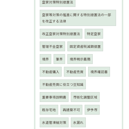
空家対策特別措置法
空家等対策の推進に関する特別措置法の一部
を改正する法律
改正空家対策特別措置法
特定空家
管理不全空家
固定資産税減額措置
境界
筆界
境界明示義務
不動産購入
不動産売買
境界確認書
不動産売買に役立つ豆知識
重要事項説明書
市街化調整区域
既存宅地
再建築不可
伊予市
水道管凍結対策
水漏れ