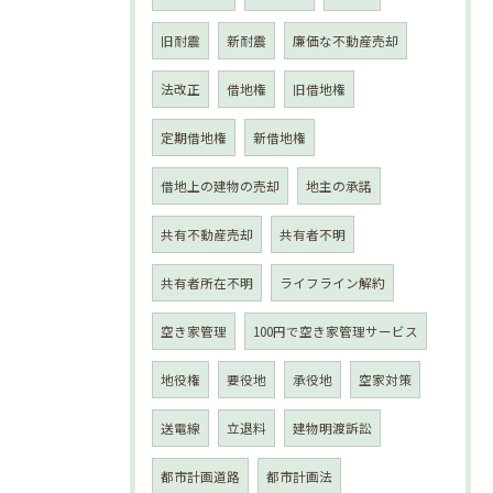
旧耐震
新耐震
廉価な不動産売却
法改正
借地権
旧借地権
定期借地権
新借地権
借地上の建物の売却
地主の承諾
共有不動産売却
共有者不明
共有者所在不明
ライフライン解約
空き家管理
100円で空き家管理サービス
地役権
要役地
承役地
空家対策
送電線
立退料
建物明渡訴訟
都市計画道路
都市計画法