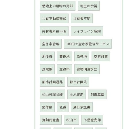
借地上の建物の売却
地主の承諾
共有不動産売却
共有者不明
共有者所在不明
ライフライン解約
空き家管理
100円で空き家管理サービス
地役権
要役地
承役地
空家対策
送電線
立退料
建物明渡訴訟
都市計画道路
都市計画法
松山外環状線
土地収用
耐震基準
築年数
私道
通行承諾書
掘削同意書
松山市
不動産売却