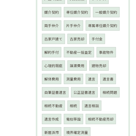
媒介契約
専任媒介契約
一般媒介契約
両手仲介
片手仲介
専属専任媒介契約
古家戸建て
古家売却
手付金
解約手付
不動産一括査定
事故物件
心理的瑕疵
譲渡費用
建物売却
解体費用
測量費用
遺言
遺言書
自筆証書遺言
公正証書遺言
相続問題
相続不動産
相続
遺言相談
遺言作成
電柱移設
相続不動産売却
新居浜市
境界確定測量