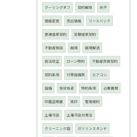
クーリングオフ
契約解除
井戸
価格変更
売出価格
リースバック
普通借家契約
定期借家契約
不動産相談
越境
越境解消
民法改正
ローン特約
不動産売買契約
契約条項
付帯設備表
エアコン
設備
現状有姿
特約条項
必要書類
印鑑証明書
実印
管理規約
土壌汚染
土壌汚染対策法
クリーニング店
ガソリンスタンド