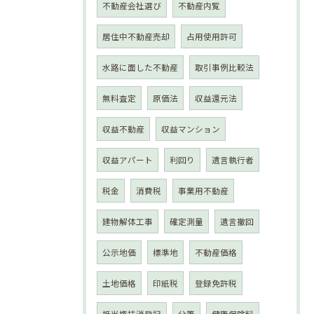
不動産会社選び
不動産内覧
居住中不動産売却
占用使用許可
水路に面した不動産
取引事例比較法
無料査定
原価法
収益還元法
収益不動産
収益マンション
収益アパート
利回り
遺言執行者
税金
消費税
事業用不動産
建物解体工事
確定測量
遺言撤回
公示地価
標準地
不動産価格
土地価格
印紙税
登録免許税