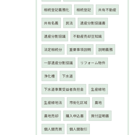
相続登記義務化
相続登記
共有不動産
共有名義
民法
遺産分割協議書
遺産分割協議
不動産売却豆知識
法定相続分
重要事項説明
説明義務
一部遺産分割協議
リフォーム物件
浄化槽
下水道
下水道事業受益者負担金
生産緑地
生産緑地法
市街化区域
農地
農地売却
購入申込書
買付証明書
個人間売買
個人間取引