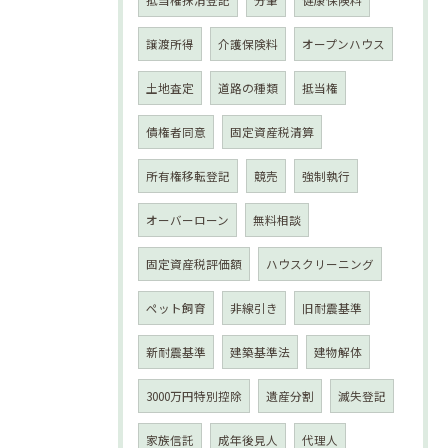
抵当権抹消登記
分筆
健康保険料
譲渡所得
介護保険料
オープンハウス
土地査定
道路の種類
抵当権
債権者同意
固定資産税清算
所有権移転登記
競売
強制執行
オーバーローン
無料相談
固定資産税評価額
ハウスクリーニング
ペット飼育
非線引き
旧耐震基準
新耐震基準
建築基準法
建物解体
3000万円特別控除
遺産分割
滅失登記
家族信託
成年後見人
代理人