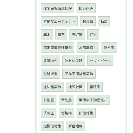
住宅売買瑕疵保険
囲い込み
不動産エージェント
越境物
動産
庭木
庭石
石灯篭
従物
固定資産税精算金
お部屋探し
持ち家
賃貸物件
狭あい道路
セットバック
道路後退
既存不適格建築物
違法建築物
地区計画
容積率
旧耐震
新耐震
廉価な不動産売却
法改正
借地権
旧借地権
定期借地権
新借地権