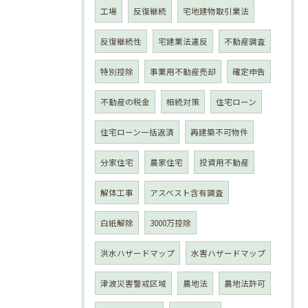
工場
反復継続
宅地建物取引業法
反復継続性
宅建業法違反
不動産調査
特別控除
事業用不動産売却
確定申告
不動産の税金
相続対策
住宅ローン
住宅ローン一括返済
再建築不可物件
分家住宅
農家住宅
投資用不動産
解体工事
アスベスト含有調査
白紙解除
3000万控除
洪水ハザードマップ
水害ハザードマップ
津波災害警戒区域
農地法
農地法許可