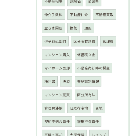
不動産相場
路線価
愛媛県
仲介手数料
不動産仲介
不動産買取
空き家問題
換気
通風
伊予郡砥部町
区分所有建物
管理費
マンション購入
修繕積立金
マイホーム売却
不動産売却時の税金
権利書
決済
登記識別情報
マンション売買
区分所有法
管理費滞納
旧既存宅地
更地
契約不適合責任
瑕疵担保責任
戸建て売却
火災保険
レインズ