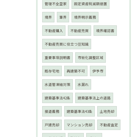
管理不全空家
固定資産税減額措置
境界
筆界
境界明示義務
不動産購入
不動産売買
境界確認書
不動産売買に役立つ豆知識
重要事項説明書
市街化調整区域
既存宅地
再建築不可
伊予市
水道管凍結対策
水漏れ
建築基準法42条
建築基準法上の道路
接道義務
建築基準法43条
土地売却
戸建売却
マンション売却
不動産査定