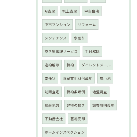
AI査定
机上査定
中古住宅
中古マンション
リフォーム
メンテナンス
水廻り
空き家管理サービス
手付解除
違約解除
特約
ダイレクトメール
委任状
埋蔵文化財包蔵地
狭小地
訪問査定
特約条項例
地盤調査
軟弱地盤
建物の傾き
調査説明義務
不動産会社
墓地売却
ホームインスペクション