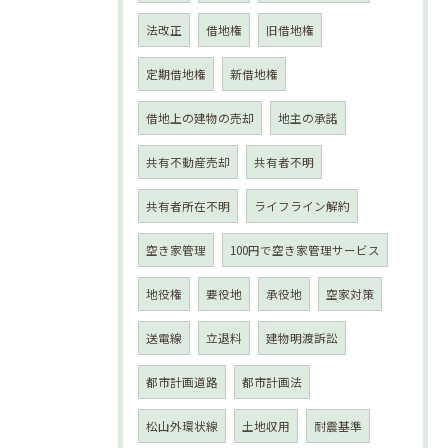
法改正
借地権
旧借地権
定期借地権
新借地権
借地上の建物の売却
地主の承諾
共有不動産売却
共有者不明
共有者所在不明
ライフライン解約
空き家管理
100円で空き家管理サービス
地役権
要役地
承役地
空家対策
送電線
立退料
建物明渡訴訟
都市計画道路
都市計画法
松山外環状線
土地収用
耐震基準