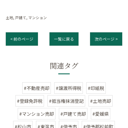
土地
戸建て
マンション
< 前のページ
一覧に戻る
次のページ >
関連タグ
#不動産売却
#譲渡所得税
#印紙税
#登録免許税
#抵当権抹消登記
#土地売却
#マンション売却
#戸建て売却
#愛媛県
#松山市
#東温市
#伊予市
#伊予郡松前町