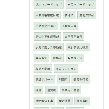
洪水ハザードマップ
水害ハザードマップ
津波災害警戒区域
農地法
農地法許可
不動産会社選び
不動産内覧
居住中不動産売却
占用使用許可
水路に面した不動産
取引事例比較法
無料査定
原価法
収益還元法
収益不動産
収益マンション
収益アパート
利回り
遺言執行者
税金
消費税
事業用不動産
建物解体工事
確定測量
遺言撤回