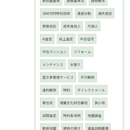
新耐震基準
建築基準法
建物解体
3000万円特別控除
遺産分割
滅失登記
家族信託
成年後見人
代理人
AI査定
机上査定
中古住宅
中古マンション
リフォーム
メンテナンス
水廻り
空き家管理サービス
手付解除
違約解除
特約
ダイレクトメール
委任状
埋蔵文化財包蔵地
狭小地
訪問査定
特約条項例
地盤調査
軟弱地盤
建物の傾き
調査説明義務