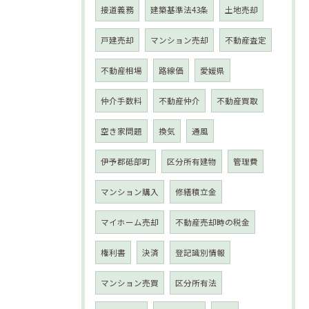
接道義務
建築基準法43条
土地売却
戸建売却
マンション売却
不動産査定
不動産相場
路線価
愛媛県
仲介手数料
不動産仲介
不動産買取
空き家問題
換気
通風
伊予郡砥部町
区分所有建物
管理費
マンション購入
修繕積立金
マイホーム売却
不動産売却時の税金
権利書
決済
登記識別情報
マンション売買
区分所有法