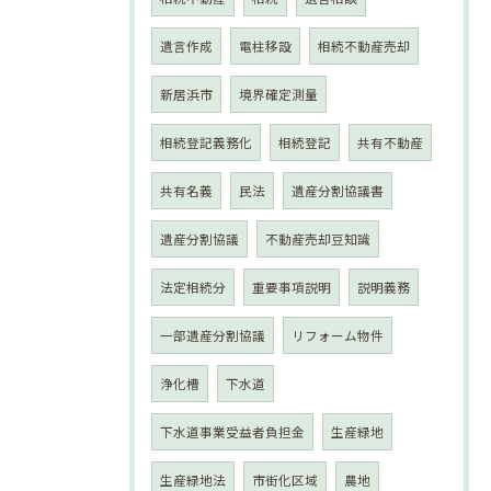
遺言作成
電柱移設
相続不動産売却
新居浜市
境界確定測量
相続登記義務化
相続登記
共有不動産
共有名義
民法
遺産分割協議書
遺産分割協議
不動産売却豆知識
法定相続分
重要事項説明
説明義務
一部遺産分割協議
リフォーム物件
浄化槽
下水道
下水道事業受益者負担金
生産緑地
生産緑地法
市街化区域
農地