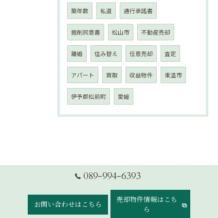
築年数
私道
通行承諾書
掘削同意書
松山市
不動産売却
離婚
住み替え
任意売却
査定
アパート
買取
収益物件
東温市
伊予郡松前町
愛媛
089-994-6393
売却物件情報はこち
お問い合わせはこちら
ら