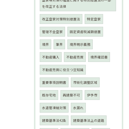
空家等対策の推進に関する特別措置法の一部
を改正する法律
改正空家対策特別措置法
特定空家
管理不全空家
固定資産税減額措置
境界
筆界
境界明示義務
不動産購入
不動産売買
境界確認書
不動産売買に役立つ豆知識
重要事項説明書
市街化調整区域
既存宅地
再建築不可
伊予市
水道管凍結対策
水漏れ
建築基準法42条
建築基準法上の道路