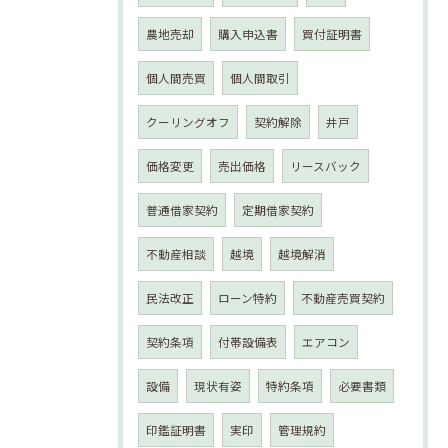
農地売却
購入申込書
買付証明書
個人間売買
個人間取引
クーリングオフ
契約解除
井戸
価格変更
売出価格
リースバック
普通借家契約
定期借家契約
不動産相談
越境
越境解消
民法改正
ローン特約
不動産売買契約
契約条項
付帯設備表
エアコン
設備
現状有姿
特約条項
必要書類
印鑑証明書
実印
管理規約