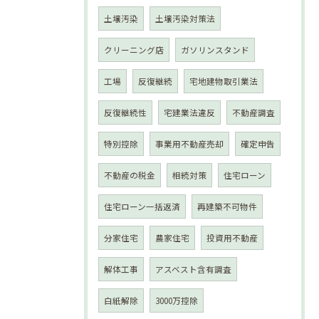
土壌汚染
土壌汚染対策法
クリーニング店
ガソリンスタンド
工場
反復継続
宅地建物取引業法
反復継続性
宅建業法違反
不動産調査
特別控除
事業用不動産売却
確定申告
不動産の税金
相続対策
住宅ローン
住宅ローン一括返済
再建築不可物件
分家住宅
農家住宅
投資用不動産
解体工事
アスベスト含有調査
白紙解除
3000万控除