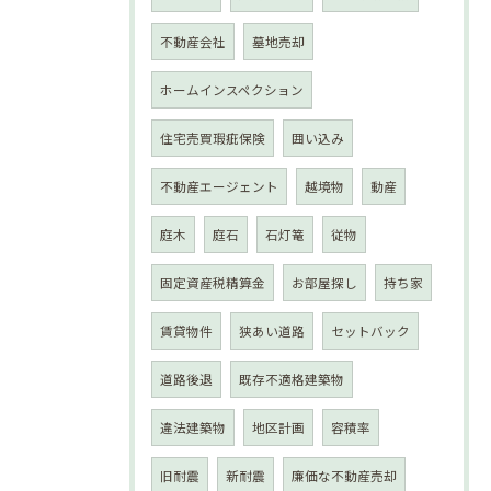
不動産会社
墓地売却
ホームインスペクション
住宅売買瑕疵保険
囲い込み
不動産エージェント
越境物
動産
庭木
庭石
石灯篭
従物
固定資産税精算金
お部屋探し
持ち家
賃貸物件
狭あい道路
セットバック
道路後退
既存不適格建築物
違法建築物
地区計画
容積率
旧耐震
新耐震
廉価な不動産売却