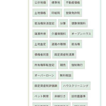
公示地価
標準地
不動産価格
土地価格
印紙税
登録免許税
抵当権抹消登記
分筆
健康保険料
譲渡所得
介護保険料
オープンハウス
土地査定
道路の種類
抵当権
債権者同意
固定資産税清算
所有権移転登記
競売
強制執行
オーバーローン
無料相談
固定資産税評価額
ハウスクリーニング
ペット飼育
非線引き
旧耐震基準